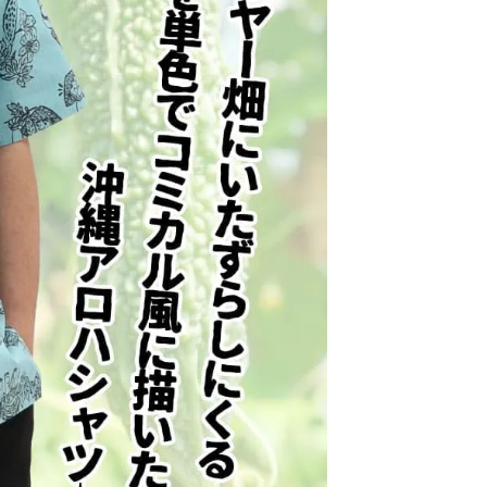
届けの目安は、本州・九州・四国は発送日の翌日、北海道
日後、沖縄県内は翌日です。
確約ではありません。一部地域や天候・交通状況により、
届けが遅れる場合がございます。
生地の特徴は何ですか？
リエステル24％・綿76％のサザンクロスドビー生地を
使用しています。
十字の模様が織り込まれた表情のある生地で、しっかり
とした着心地がありながら、シワや縮みが発生しにくいの
が特徴です。
お手入れがしやすく、通気性や速乾性にも優れているた
め、暑い季節のお出かけにも取り入れやすい素材です。