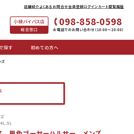
店舗紹介
よくあるお問合せ
会員登録
ログイン
カート
閲覧履歴
098-858-0598
小禄バイパス店
総合窓口
お電話でのお問い合わせ（10:00～20:00）
で探す
初めての方へ
ンズ
』
イズ
.4L.5L
157 単色ゴーヤーハルサー メンズ