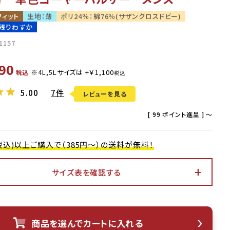
フィット
生地：薄
ポリ24％：綿76％(サザンクロスドビー)
残りわずか
1157
90
税込
5.00
7件
レビューを見る
[
99
ポイント進呈 ]
〜
0(税込)以上ご購入で（385円～）の送料が無料！
サイズ表を確認する
アイボリー
商品を選んでカートに入れる