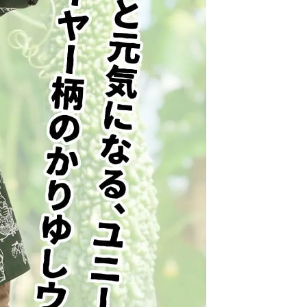
サイズが合わなかった場合、交換できますか？
未使用・タグ付きで、再販可能な状態の商品であれば、お
客様都合の場合でも交換対応を承っております。
交換にかかる往復送料につきましては、お客様ご負担に
お願いしております。
送料はどのくらいかかりますか？
コポスをご利用の場合は全国一律385円（税込）です。
配便は838円（税込）、沖縄県内は471円（税込）となり
す。
た、16,500円（税込）以上のお買い上げで送料無料で
。