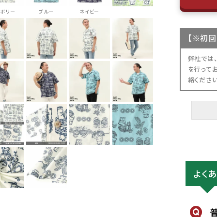
イボリー
ブルー
ネイビー
【
※初回
弊社では
を行って
絡くださ
よく