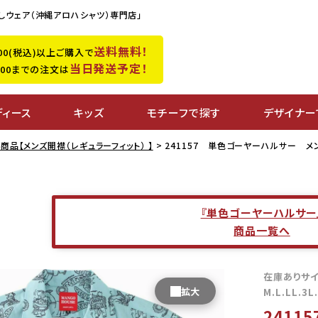
しウェア（沖縄アロハシャツ）専門店」
送料無料！
,500(税込)以上ご購入で
当日発送予定！
0:00までの注文は
ディース
キッズ
モチーフで探す
デザイナー
商品【メンズ開襟（レギュラーフィット） 】
241157 単色ゴーヤーハルサー メ
『単色ゴーヤーハルサー
商品一覧へ
在庫ありサ
M.L.LL.3L
241