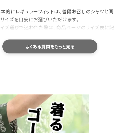
基本的にレギュラーフィットは、普段お召しのシャツと同
じサイズを目安にお選びいただけます。
サイズ選びで迷われた際は、商品ページのサイズ表に記
している「身幅・肩幅・着丈」を、お手持ちのシャツと平
置きで比較していただくと、より安心してお選びいただけ
よくある質問をもっと見る
す。
洗濯機で洗えますか？
ご家庭でお洗濯いただけます。型崩れや色落ちを防ぐた
め、洗濯ネットの使用をおすすめしております。
乾燥機のご使用や、濡れたまま長時間放置することはお
避けください。洗濯後は形を整えて陰干しすると、長くき
れいにご愛用いただけます。