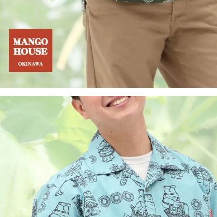
3L
カートに入れる
¥
10,890
在庫数
1
4L
店舗取り寄せ申請
¥
11,990
在庫切れ
5L
カートに入れる
¥
11,990
在庫数
1
ネイビー
M
カートに入れる
¥
10,890
平日
在庫数
2
てお
L