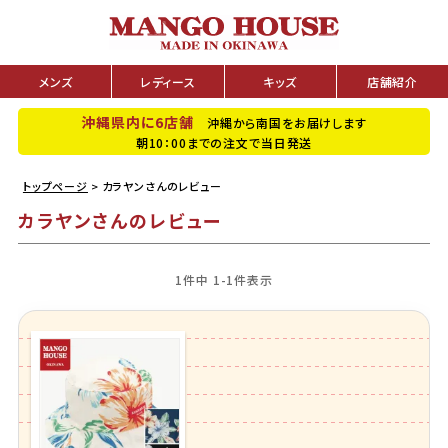
メンズ
レディース
キッズ
店舗紹介
沖縄県内に6店舗
沖縄から南国をお届けします
朝10：00までの注文で当日発送
トップページ
カラヤンさんのレビュー
カラヤンさんのレビュー
1
件中
1
-
1
件表示