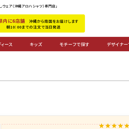
しウェア（沖縄アロハシャツ）専門店」
県内に6店舗
沖縄から南国をお届けします
朝10：00までの注文で当日発送
ディース
キッズ
モチーフで探す
デザイナー