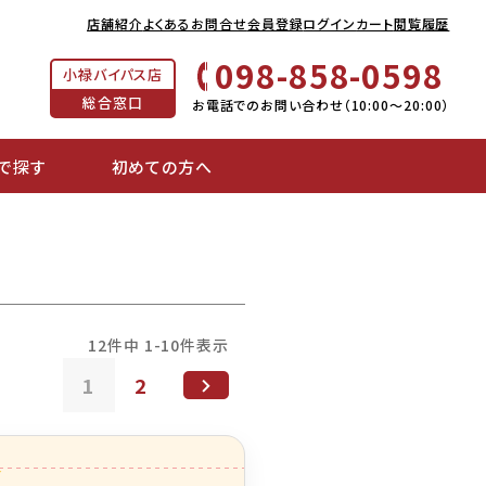
店舗紹介
よくあるお問合せ
会員登録
ログイン
カート
閲覧履歴
098-858-0598
小禄バイパス店
総合窓口
お電話でのお問い合わせ（10:00～20:00）
で探す
初めての方へ
12
件中
1
-
10
件表示
1
2