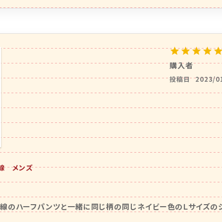
購入者
投稿日
2023/0
三線 メンズ
線のハーフパンツと一緒に同じ柄の同じネイビー色のＬサイズの