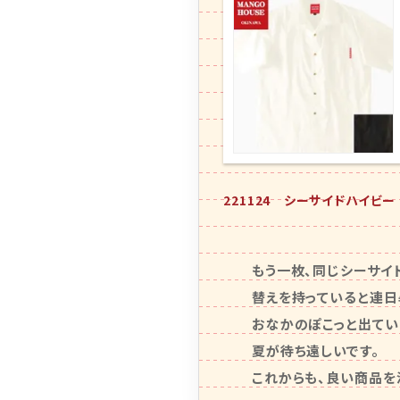
221124 シーサイドハイビ
　もう一枚、同じシーサイ
　替えを持っていると連日
　おなかのぽこっと出てい
　夏が待ち遠しいです。

　これからも、良い商品を