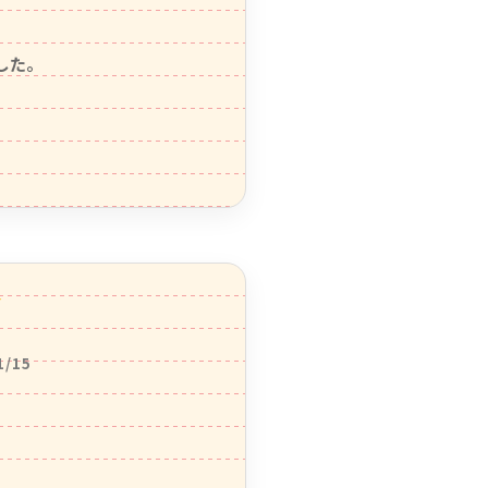
た。

1/15