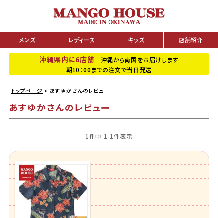
メンズ
レディース
キッズ
店舗紹介
沖縄県内に6店舗
沖縄から南国をお届けします
朝10：00までの注文で当日発送
トップページ
あすゆかさんのレビュー
あすゆかさんのレビュー
1
件中
1
-
1
件表示