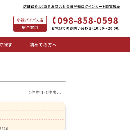
店舗紹介
よくあるお問合せ
会員登録
ログイン
カート
閲覧履歴
098-858-0598
小禄バイパス店
総合窓口
お電話でのお問い合わせ（10:00～20:00）
で探す
初めての方へ
1
件中
1
-
1
件表示
6/20