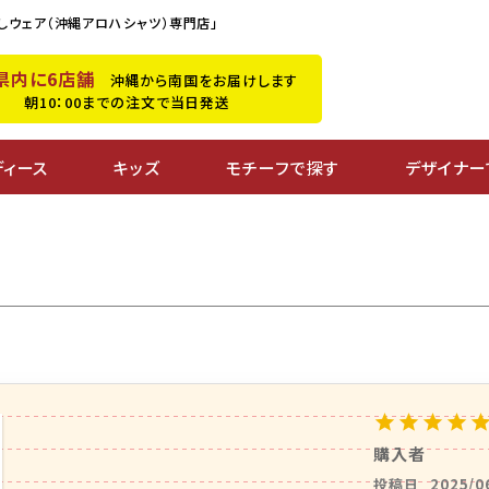
しウェア（沖縄アロハシャツ）専門店」
県内に6店舗
沖縄から南国をお届けします
朝10：00までの注文で当日発送
ディース
キッズ
モチーフで探す
デザイナー
購入者
投稿日
2025/0