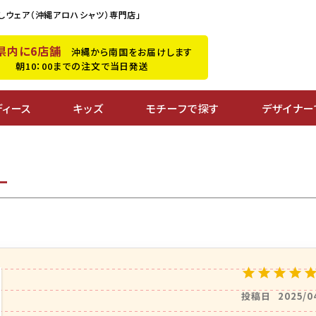
しウェア（沖縄アロハシャツ）専門店」
県内に6店舗
沖縄から南国をお届けします
朝10：00までの注文で当日発送
ディース
キッズ
モチーフで探す
デザイナー
ー
投稿日
2025/0