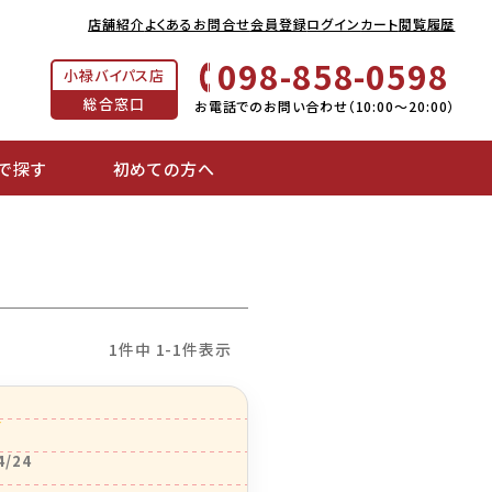
店舗紹介
よくあるお問合せ
会員登録
ログイン
カート
閲覧履歴
098-858-0598
小禄バイパス店
総合窓口
お電話でのお問い合わせ（10:00～20:00）
で探す
初めての方へ
1
件中
1
-
1
件表示
4/24