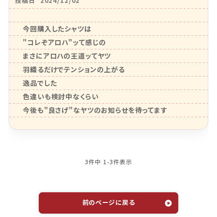
投稿日
2024/12/02
今回購入したシャツは

"コレぞアロハ"ッて感じの

まさにアロハの王道ッてヤツ

羽織るだけでテンションの上がる

逸品でした

色違いも検討中なくらい

今後も"良さげ"なヤツのお知らせを待ってます
3
件中
1
-
3
件表示
前のページに戻る