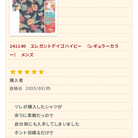
241140 エレガントデイゴハイビー （レギュラーカラ
ー） メンズ
購入者
投稿日
2025/03/05
ツレが購入したシャツが

余りに素敵だっので

自分用にも入手してしまいました

ホント羽織るだけで
