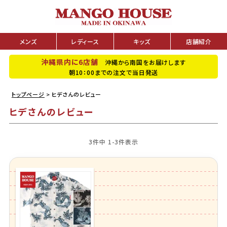
メンズ
レディース
キッズ
店舗紹介
沖縄県内に6店舗
沖縄から南国をお届けします
朝10：00までの注文で当日発送
トップページ
ヒデさんのレビュー
ヒデさんのレビュー
3
件中
1
-
3
件表示