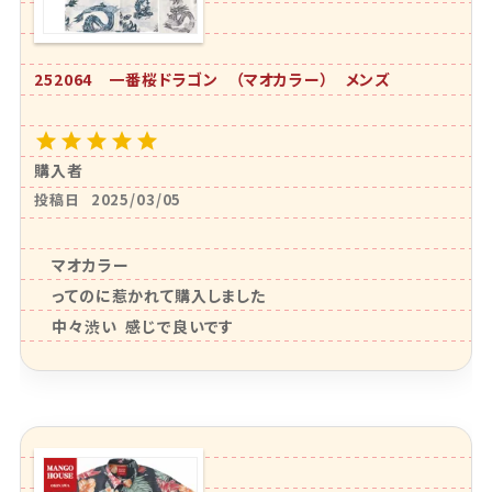
252064 一番桜ドラゴン （マオカラー） メンズ
購入者
投稿日
2025/03/05
マオカラー

ってのに惹かれて購入しました

中々渋い  感じで良いです