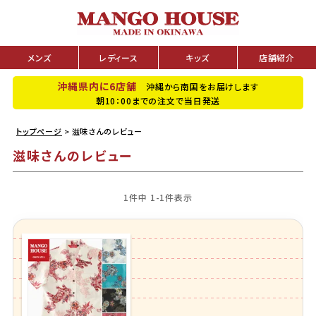
メンズ
レディース
キッズ
店舗紹介
沖縄県内に6店舗
沖縄から南国をお届けします
朝10：00までの注文で当日発送
トップページ
滋味さんのレビュー
滋味さんのレビュー
1
件中
1
-
1
件表示