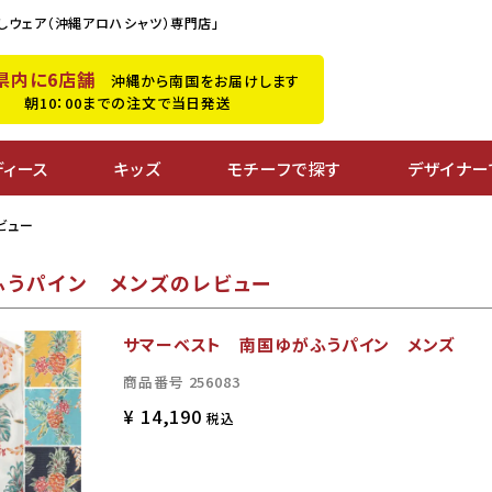
しウェア（沖縄アロハシャツ）専門店」
県内に6店舗
沖縄から南国をお届けします
朝10：00までの注文で当日発送
ディース
キッズ
モチーフで探す
デザイナー
ビュー
ふうパイン メンズのレビュー
サマーベスト 南国ゆがふうパイン メンズ
商品番号
256083
¥
14,190
税込