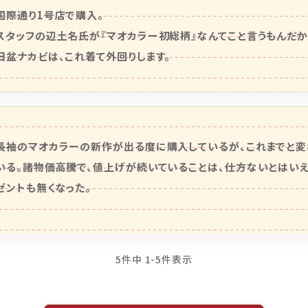
国際通り1号店で購入。

スタッフの辺土名氏が『マオカラー初総柄』なんてこと言うもんだから。
旧盆ナカビは、これ着て外回りします。
長袖のマオカラーの新作が出る度に購入しているが、これまでと変
いる。諸物価高騰で、値上げが続いていることは、仕方ないとはいえ
ゼントも無くなった。
5
件中
1
-
5
件表示