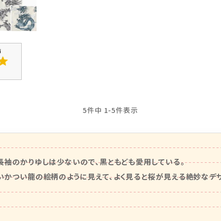
5
件中
1
-
5
件表示
長袖のかりゆしは少ないので、黒ともども愛用している。

いかつい龍の絵柄のように見えて、よく見ると桜が見える絶妙なデ