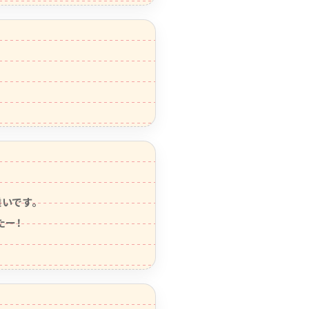
です。

たー！