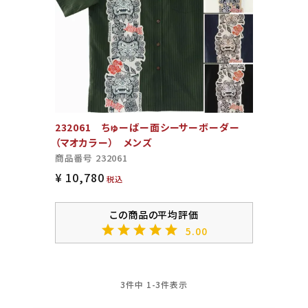
232061 ちゅーばー面シーサーボーダー
（マオカラー） メンズ
商品番号
232061
¥
10,780
税込
5.00
3
件中
1
-
3
件表示