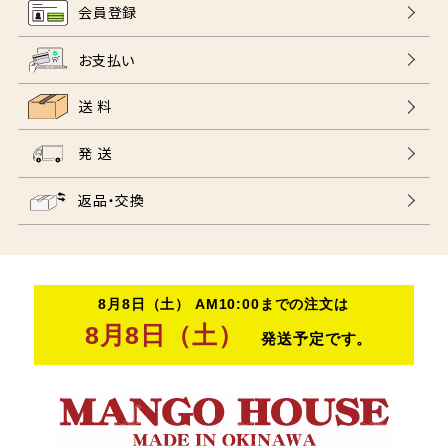
会員登録
お支払い
送 料
発 送
返品・交換