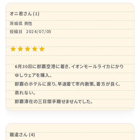
オニ君
1
茨城県
男性
投稿日
2024/07/05
6月30日に那覇空港に着き、イオンモールライカにかり
ゆしウェアを購入。

那覇のホテルに戻り、早速着て市内散策。着方が良く、
蒸れない。

那覇滞在の三日間手離せませんでした。
龍遣
4