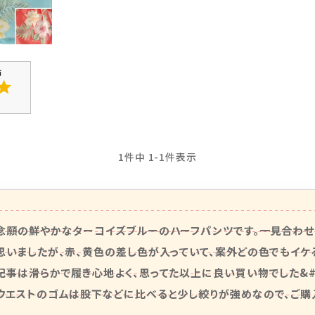
1
件中
1
-
1
件表示
念願の鮮やかなターコイズブルーのハーフパンツです。一見合わ
思いましたが、赤、黄色の差し色が入っていて、案外どの色でもイケる
記事は滑らかで履き心地よく、思ってた以上に良い買い物でした&#8252
ウエストのゴムは股下などに比べると少し絞りが強めなので、ご購