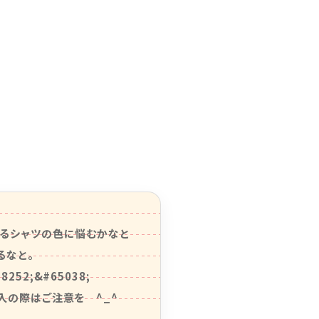
せるシャツの色に悩むかなと
なと。

;&#65038;

入の際はご注意を　^_^