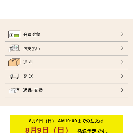
会員登録
お支払い
送 料
発 送
返品・交換