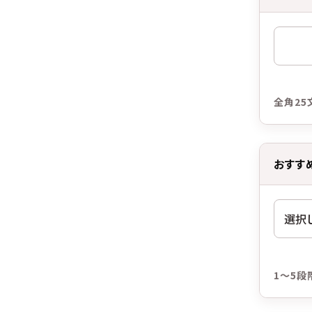
全角25
おすす
1～5段