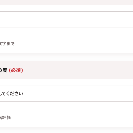
文字まで
め度
(必須)
階評価