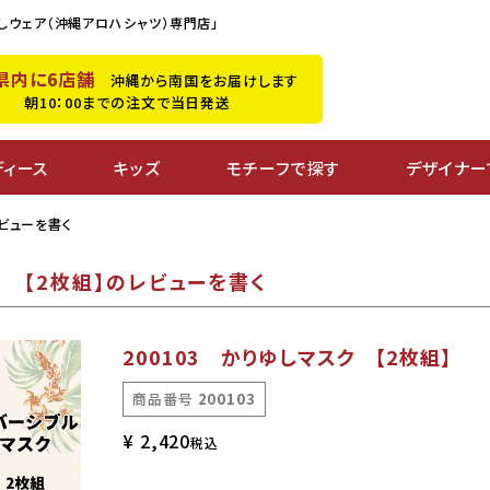
しウェア（沖縄アロハシャツ）専門店」
県内に6店舗
沖縄から南国をお届けします
朝10：00までの注文で当日発送
ディース
キッズ
モチーフで探す
デザイナー
レビューを書く
ク 【2枚組】のレビューを書く
200103 かりゆしマスク 【2枚組】
商品番号
200103
¥
2,420
税込