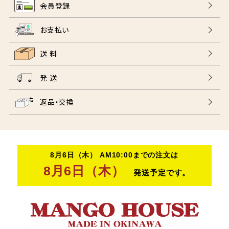
会員登録
お支払い
送 料
発 送
返品・交換