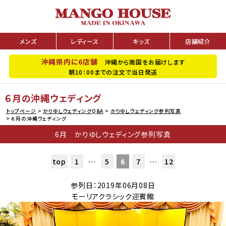
メンズ
レディース
キッズ
店舗紹介
沖縄県内に6店舗
沖縄から南国をお届けします
朝10：00までの注文で当日発送
６月の沖縄ウェディング
トップページ
かりゆしウェディングQ&A
かりゆしウェディング参列写真
６月の沖縄ウェディング
6月 かりゆしウェディング参列写真
top
1
…
5
6
7
…
12
参列日：2019年06月08日
モーリアクラシック迎賓館