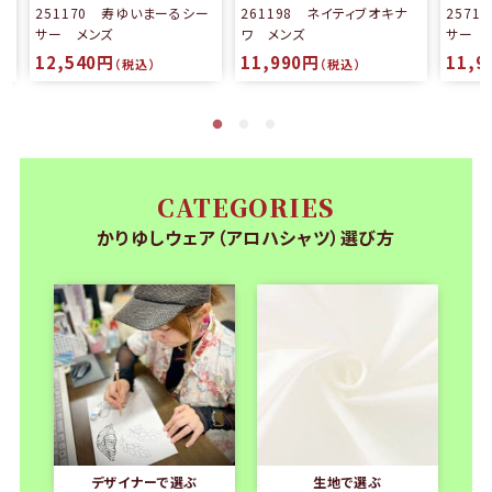
る
251170 寿ゆいまーるシー
261198 ネイティブオキナ
257
サー メンズ
ワ メンズ
サー 
12,540円
11,990円
11,9
（税込）
（税込）
CATEGORIES
かりゆしウェア（アロハシャツ）選び方
デザイナーで選ぶ
生地で選ぶ