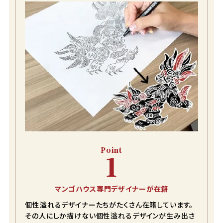
Point
1
マンゴハウス専門デザイナーが在籍
個性溢れるデザイナーたちがたくさん在籍しています。
color
size
その人にしか描けない個性溢れるデザインが生み出さ
レッド