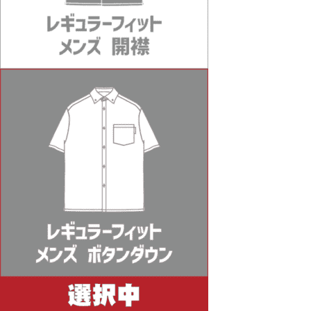
すか？
未使用・タグ付きで、再販可能な状態の商品
であれば、お客様都合の場合でも交換対応を
承っております。
交換にかかる往復送料につきましては、お客
様ご負担にてお願いしております。
送料はどのくらいかかりますか？
ネコポスをご利用の場合は全国一律385円
（税込）です。
宅配便は838円（税込）、沖縄県内は471円
（税込）となります。
また、16,500円（税込）以上のお買い上げで
送料無料です。