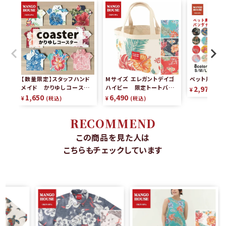
【数量限定】スタッフハンド
Mサイズ エレガントデイゴ
ペット用かり
メイド かりゆしコースタ
ハイビー 限定トートバッグ
2,970
¥
税
ー（2枚組）
リバーシブル
1,650
6,490
¥
税込
¥
税込
RECOMMEND
この商品を見た人は
こちらもチェックしています