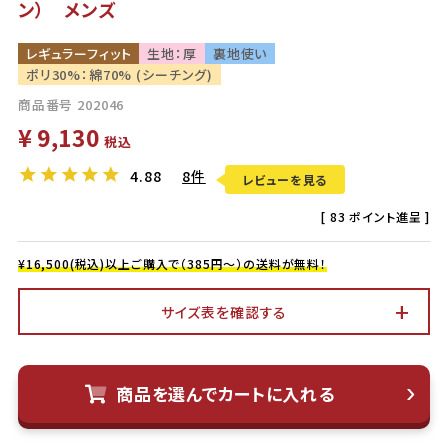
ン） メンズ
レギュラーフィット
生地：厚
裏地使い
ポリ30%：綿70% (シーチング)
商品番号
202046
¥
9,130
税込
4.88
8件
レビューを見る
[
83
ポイント進呈 ]
¥16,500(税込)以上ご購入で（385円～）の送料が無料！
サイズ表を確認する
商品を選んでカートに入れる