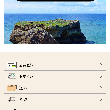
会員登録
お支払い
送 料
発 送