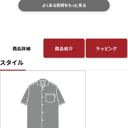
よくある質問をもっと見る
サイズ選びで迷われた際は、商品ページのサ
イズ表に記載している「身幅・肩幅・着丈」を、
お手持ちのシャツと平置きで比較していただ
くと、より安心してお選びいただけます。
洗濯機で洗えますか？
商品詳細
商品紹介
ラッピング
ご家庭でお洗濯いただけます。型崩れや色落
スタイル
ちを防ぐため、洗濯ネットの使用をおすすめし
ております。
乾燥機のご使用や、濡れたまま長時間放置す
ることはお避けください。洗濯後は形を整え
て陰干しすると、長くきれいにご愛用いただけ
ます。
サイズが合わなかった場合、交換できま