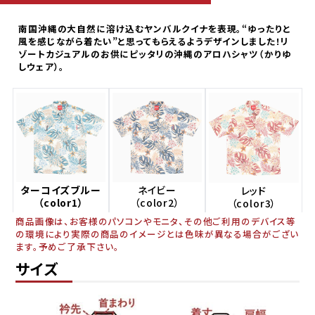
急いでいます。いつ発送されますか？
南国沖縄の大自然に溶け込むヤンバルクイナを表現。“ゆったりと
風を感じながら着たい”と思ってもらえるようデザインしました！リ
ゾートカジュアルのお供にピッタリの沖縄のアロハシャツ（かりゆ
しウェア）。
ターコイズブルー
ネイビー
レッド
（color1）
（color2）
（color3）
商品画像は、お客様のパソコンやモニタ、その他ご利用のデバイス等
の環境により実際の商品のイメージとは色味が異なる場合がござい
平日・土日祝ともに午前10時までのご注文で、
ます。予めご了承下さい。
サイズ
当日発送しております。
お届けの目安は、本州・九州・四国は発送日の
翌日、北海道は3日後、沖縄県内は翌日です。