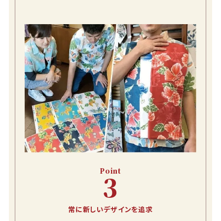
ネイビー
S
店舗取り寄せ申請
在庫切れ
M
店舗取り寄せ申請
在庫切れ
L
店舗取り寄せ申請
在庫切れ
LL
店舗取り寄せ申請
在庫切れ
3L
店舗取り寄せ申請
Point
在庫切れ
3
常に新しいデザインを追求
レッド