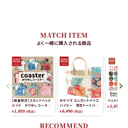
MATCH ITEM
よく一緒に購入される商品
【数量限定】スタッフハンド
Mサイズ エレガントデイゴ
ペット用かり
メイド かりゆしコースタ
ハイビー 限定トートバッグ
2,970
¥
税
ー（2枚組）
リバーシブル
1,650
6,490
¥
税込
¥
税込
RECOMMEND