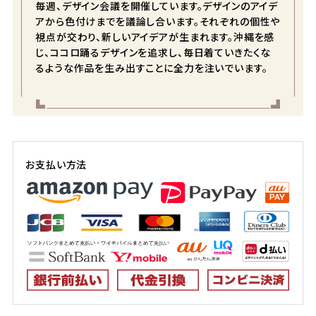
毎週、デザイン会議を開催しています。デザインのアイデ
S
店舗取り寄せ申請
アから色付けまでを議論し合います。それぞれの個性や
在庫切れ
視点が交わり、新しいアイデアが生まれます。沖縄を感
じ、ココロ踊るデザインを追求し、毎日着ていきたくな
M
店舗取り寄せ申請
るような作品を生み出すことに全力を注いでいます。
在庫切れ
L
店舗取り寄せ申請
在庫切れ
LL
店舗取り寄せ申請
在庫切れ
お支払い方法
3L
店舗取り寄せ申請
在庫切れ