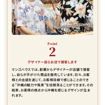
color
size
ターコイズブルー
S
店舗取り寄せ申請
在庫切れ
Point
2
M
店舗取り寄せ申請
在庫切れ
デザイナー自らお店で接客します
L
店舗取り寄せ申請
マンゴハウスでは、創業からデザイナーが店舗で接客
在庫切れ
し、自らが手がけた商品を販売しています。日々、お客
様との会話を通じて、お客様目線で感じることのでき
LL
店舗取り寄せ申請
る”沖縄の魅力や風景”を垣間見ることができます。その
在庫切れ
結果、お客様の視点から沖縄を感じるデザインが生ま
3L
れます。
店舗取り寄せ申請
在庫切れ