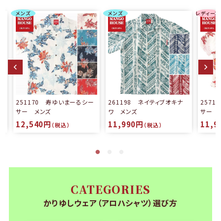
メンズ
メンズ
レディース
る
251170 寿ゆいまーるシー
261198 ネイティブオキナ
257
サー メンズ
ワ メンズ
サー 
12,540円
11,990円
11,9
（税込）
（税込）
CATEGORIES
かりゆしウェア（アロハシャツ）選び方