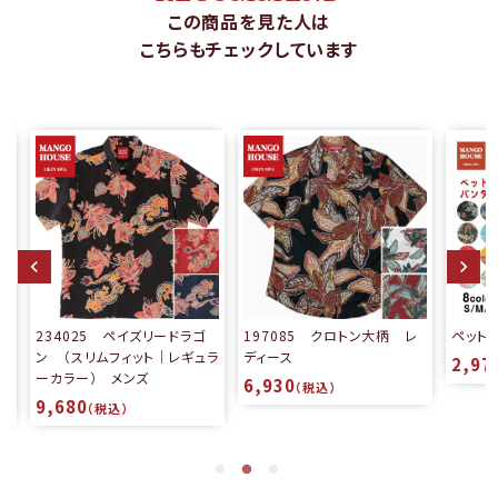
この商品を見た人は
こちらもチェックしています
ゴ
197085 クロトン大柄 レ
ペット用かりゆしバンダナ
ュラ
ディース
2,970
（税込）
6,930
（税込）