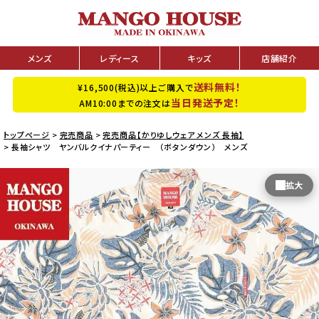
メンズ
レディース
キッズ
店舗紹介
送料無料！
¥16,500(税込)以上ご購入で
当日発送予定！
AM10:00までの注文は
トップページ
完売商品
完売商品【かりゆしウェア メンズ 長袖】
長袖シャツ ヤンバルクイナパーティー （ボタンダウン） メンズ