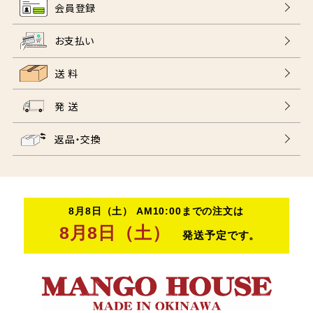
会員登録
お支払い
送 料
発 送
返品・交換