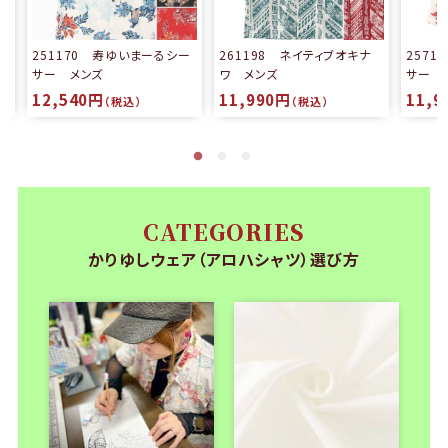
る
251170 寿ゆいまーるシー
261198 ネイティブオキナ
257
サー メンズ
ワ メンズ
サー 
12,540円
11,990円
11,9
（税込）
（税込）
CATEGORIES
かりゆしウェア（アロハシャツ）選び方