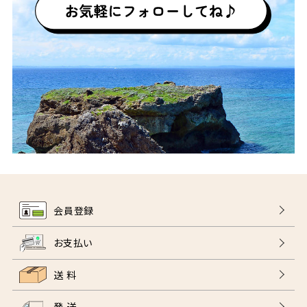
会員登録
お支払い
送 料
発 送