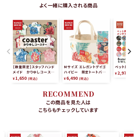
よく一緒に購入される商品
【数量限定】スタッフハンド
Mサイズ エレガントデイゴ
ペット用かり
メイド かりゆしコースタ
ハイビー 限定トートバッグ
2,970
¥
税
ー（2枚組）
リバーシブル
1,650
6,490
¥
税込
¥
税込
RECOMMEND
この商品を見た人は
こちらもチェックしています