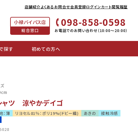
店舗紹介
よくあるお問合せ
会員登録
ログイン
カート
閲覧履歴
098-858-0598
小禄バイパス店
総合窓口
お電話でのお問い合わせ（10:00～20:00）
で探す
初めての方へ
色
イズ
0cm
シャツ 涼やかデイゴ
地：薄
リヨセル81％：ポリ19%(ドビー織)
あきの
接触冷感
5028