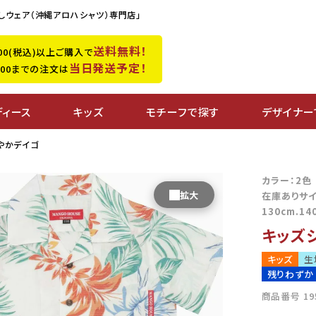
しウェア（沖縄アロハシャツ）専門店」
送料無料！
,500(税込)以上ご購入で
当日発送予定！
0:00までの注文は
ディース
キッズ
モチーフで探す
デザイナー
やかデイゴ
カラー：2
在庫ありサ
130cm.14
キッズ
キッズ
生
残りわずか
商品番号
19