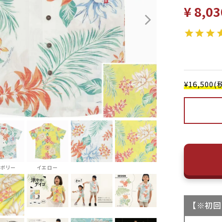
¥
8,03
¥16,50
イボリー
イエロー
【
※初回