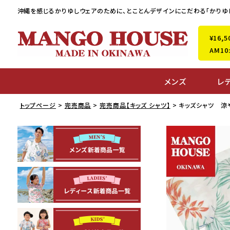
沖縄を感じるかりゆしウェアのために、
とことんデザインにこだわる「かりゆ
¥16
AM1
メンズ
レ
トップページ
完売商品
完売商品【キッズ シャツ】
キッズシャツ 涼