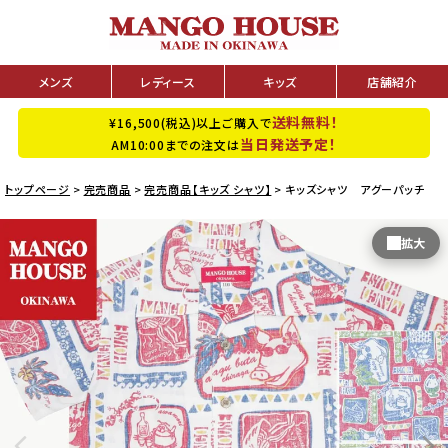
メンズ
レディース
キッズ
店舗紹介
送料無料！
¥16,500(税込)以上ご購入で
当日発送予定！
AM10:00までの注文は
トップページ
完売商品
完売商品【キッズ シャツ】
キッズシャツ アグーパッチ