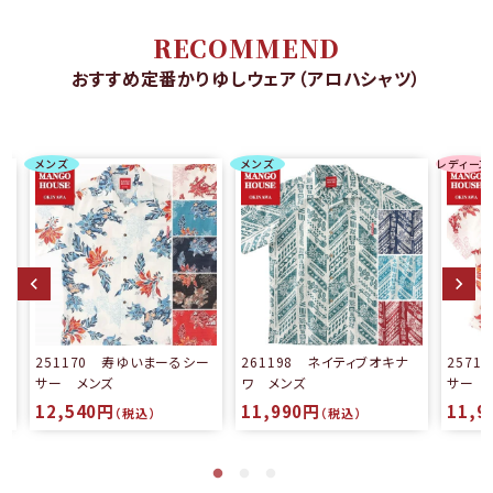
RECOMMEND
おすすめ定番かりゆしウェア（アロハシャツ）
メンズ
メンズ
レディース
る
251170 寿ゆいまーるシー
261198 ネイティブオキナ
257
サー メンズ
ワ メンズ
サー 
12,540円
11,990円
11,9
（税込）
（税込）