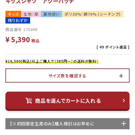
キッズシャツ アグーパッチ
キッズ
生地：厚
裏地使い
ポリ30%：綿70% (シーチング)
残りわずか
商品番号
175009
¥
5,390
税込
[
49
ポイント進呈 ]
¥16,500(税込)以上ご購入で（385円～）の送料が無料！
サイズ表を確認する
商品を選んでカートに入れる
【
※初回限定生産
のみ】購入検討はお早めに