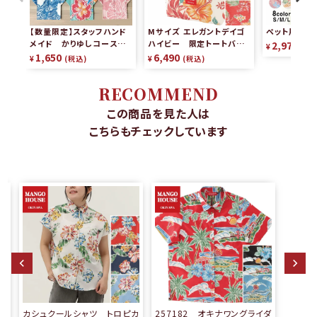
【数量限定】スタッフハンド
Mサイズ エレガントデイゴ
ペット用かり
メイド かりゆしコースタ
ハイビー 限定トートバッグ
2,970
¥
税
ー（2枚組）
リバーシブル
1,650
6,490
¥
税込
¥
税込
RECOMMEND
この商品を見た人は
こちらもチェックしています
南
カシュクールシャツ トロピカ
257182 オキナワングライダ