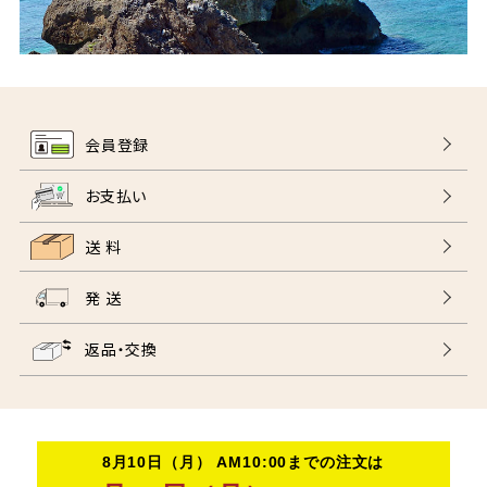
会員登録
お支払い
送 料
発 送
返品・交換