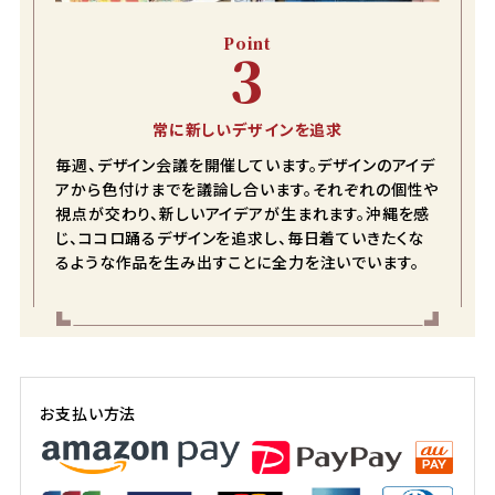
Point
3
常に新しいデザインを追求
毎週、デザイン会議を開催しています。デザインのアイデ
Color
Size
アから色付けまでを議論し合います。それぞれの個性や
オフブルー
視点が交わり、新しいアイデアが生まれます。沖縄を感
じ、ココロ踊るデザインを追求し、毎日着ていきたくな
130cm
るような作品を生み出すことに全力を注いでいます。
店舗取り寄せ申請
在庫切れ
140cm
店舗取り寄せ申請
在庫切れ
お支払い方法
オフグリーン
130cm
店舗取り寄せ申請
在庫切れ