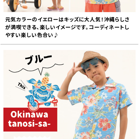
カートに入れる
¥
8,690
在庫数
2
元気カラーのイエローはキッズに大人気！沖縄らしさ
120cm
カートに入れる
¥
9,240
が満喫できる、楽しいイメージです。コーディネートし
在庫数
2
やすい楽しい色合い♪
130cm
カートに入れる
¥
9,240
在庫数
2
140cm
店舗取り寄せ申請
¥
9,240
在庫切れ
150cm
店舗取り寄せ申請
¥
9,790
在庫切れ
イエロー
90cm
カートに入れる
¥
8,690