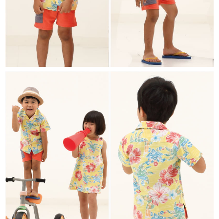
color
size
アイボリー
90cm
店舗取り寄せ申請
¥
8,690
在庫切れ
100cm
カートに入れる
¥
8,690
在庫数
2
110cm