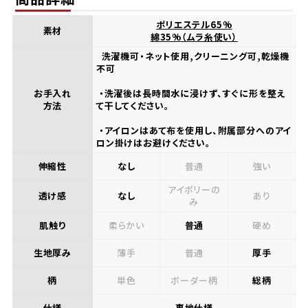
ポリエステル65%
素材
綿35%（ムラ糸使い）
洗濯機可・ネット使用,クリーニング可,乾燥機
不可
お手入れ
・洗濯後は長時間水に浸けず、すぐに形を整え
方法
て干してください。
・アイロンはあて布を使用し、附属部分へのアイ
ロン掛けはお避けください。
伸縮性
なし
普通
強い
アイボリーの
透け感
なし
あり
み
肌触り
柔らかい
普通
硬め
生地厚み
薄手
普通
厚手
柄
単色
ボーダー柄
総柄
仕様
裏地仕様