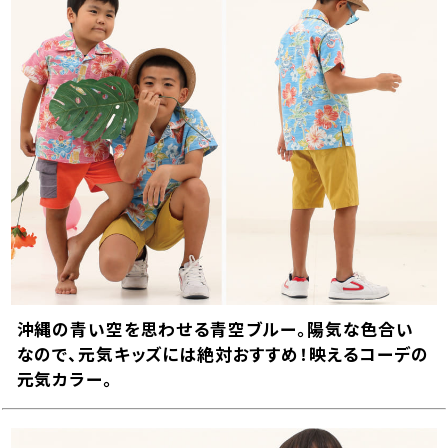
ピンク
90cm
カートに入れる
¥
8,690
在庫数
2
100cm
カートに入れる
¥
8,690
在庫数
2
110cm
カートに入れる
¥
8,690
在庫数
1
120cm
店舗取り寄せ申請
¥
9,240
沖縄の青い空を思わせる青空ブルー。陽気な色合い
在庫切れ
なので、元気キッズには絶対おすすめ！映えるコーデの
130cm
店舗取り寄せ申請
元気カラー。
¥
9,240
在庫切れ
140cm
店舗取り寄せ申請
¥
9,240