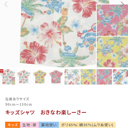
在庫ありサイズ
90cm～150cm
キッズシャツ おきなわ楽しーさー
キッズ
生地：厚
裏地使い
ポリ65%：綿35％(ムラ糸使い)