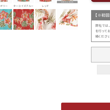
イボリー
ターコイズブルー
レッド
【
※初回
弊社では
を行って
絡くださ