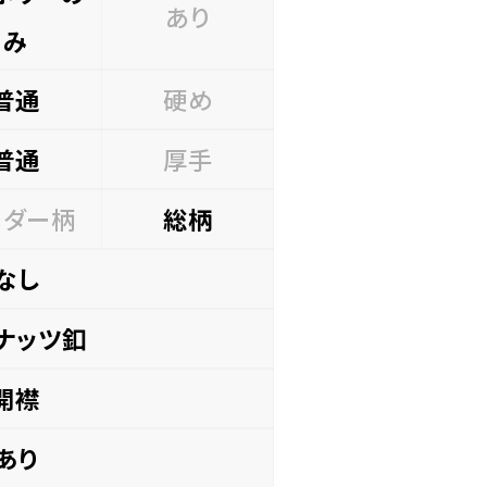
あり
み
普通
硬め
普通
厚手
ーダー柄
総柄
なし
ナッツ釦
開襟
あり