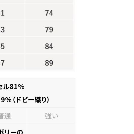
セル81%
9%（ドビー織り）
普通
強い
ボリーの