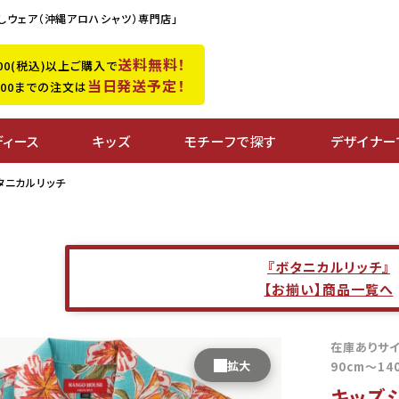
しウェア（沖縄アロハシャツ）専門店」
送料無料！
,500(税込)以上ご購入で
当日発送予定！
0:00までの注文は
ディース
キッズ
モチーフで探す
デザイナー
タニカルリッチ
『ボタニカルリッチ』
【お揃い】商品一覧へ
在庫ありサ
90cm〜14
キッズ