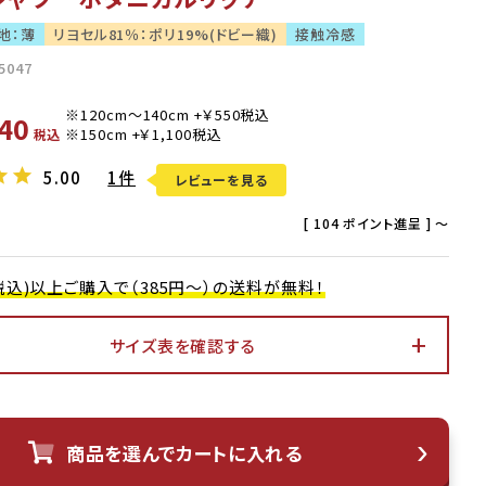
地：薄
リヨセル81％：ポリ19%(ドビー織)
接触冷感
5047
40
税込
5.00
1件
レビューを見る
[
104
ポイント進呈 ]
〜
0(税込)以上ご購入で（385円～）の送料が無料！
サイズ表を確認する
アイボリー
商品を選んでカートに入れる