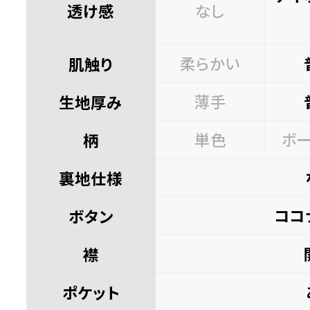
透け感
なし
店舗取り寄せ申請
¥
11,440
在庫切れ
110cm
柔らかい
肌触り
店舗取り寄せ申請
¥
11,440
在庫切れ
薄手
生地厚み
120cm
店舗取り寄せ申請
¥
11,990
単色
ボ
柄
在庫切れ
130cm
裏地仕様
店舗取り寄せ申請
¥
11,990
在庫切れ
ココ
ボタン
140cm
店舗取り寄せ申請
¥
11,990
襟
在庫切れ
ポケット