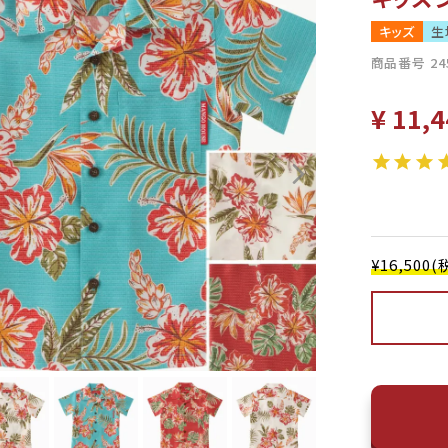
キッズ
生
商品番号
24
¥
11,4
¥16,50