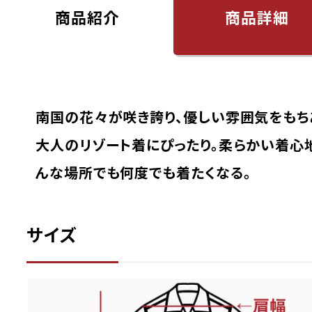
商品紹介
商品詳細
color
size
アイボリー
90cm
店舗取り寄せ申請
¥
11,440
在庫切れ
南国の花々が咲き誇り、優しい雰囲気をもち
100cm
大人のリゾート着にぴったり。柔らかい着心
店舗取り寄せ申請
¥
11,440
在庫切れ
んな場所でも何度でも着たくなる。
110cm
店舗取り寄せ申請
¥
11,440
在庫切れ
サイズ
120cm
店舗取り寄せ申請
¥
11,990
在庫切れ
130cm