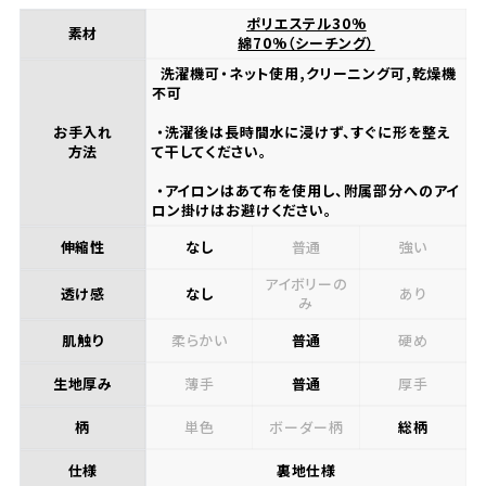
ポリエステル30%
素材
綿70%（シーチング）
洗濯機可・ネット使用,クリーニング可,乾燥機
不可
お手入れ
・洗濯後は長時間水に浸けず、すぐに形を整え
方法
て干してください。
・アイロンはあて布を使用し、附属部分へのアイ
ロン掛けはお避けください。
伸縮性
なし
普通
強い
アイボリーの
透け感
なし
あり
み
肌触り
柔らかい
普通
硬め
生地厚み
薄手
普通
厚手
柄
単色
ボーダー柄
総柄
仕様
裏地仕様