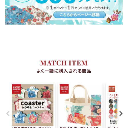
MATCH ITEM
よく一緒に購入される商品
【数量限定】スタッフハンド
Mサイズ エレガントデイゴ
ペット用かり