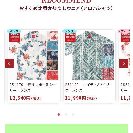
おすすめ定番かりゆしウェア（アロハシャツ）
メンズ
メンズ
レディース
る
251170 寿ゆいまーるシー
261198 ネイティブオキナ
257
サー メンズ
ワ メンズ
サー 
12,540円
11,990円
11,9
（税込）
（税込）