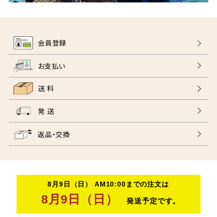
会員登録
お支払い
送 料
発 送
返品・交換