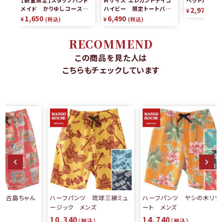
メイド かりゆしコースタ
ハイビー 限定トートバッグ
2,970
¥
税
ー（2枚組）
リバーシブル
1,650
6,490
¥
税込
¥
税込
RECOMMEND
この商品を見た人は
こちらもチェックしています
ん
ハーフパンツ 琉球三線ミュ
ハーフパンツ ヤシの木リゾ
ージック メンズ
ート メンズ
10,340
14,740
（税込）
（税込）