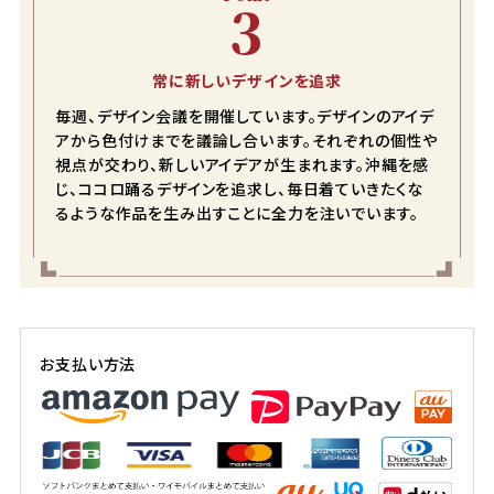
3
M
店舗取り寄せ申請
在庫切れ
常に新しいデザインを追求
L
店舗取り寄せ申請
在庫切れ
毎週、デザイン会議を開催しています。デザインのアイデ
アから色付けまでを議論し合います。それぞれの個性や
LL
視点が交わり、新しいアイデアが生まれます。沖縄を感
店舗取り寄せ申請
在庫切れ
じ、ココロ踊るデザインを追求し、毎日着ていきたくな
るような作品を生み出すことに全力を注いでいます。
ピンク
S
店舗取り寄せ申請
在庫切れ
お支払い方法
M
カートに入れる
在庫数
1
L
店舗取り寄せ申請
在庫切れ