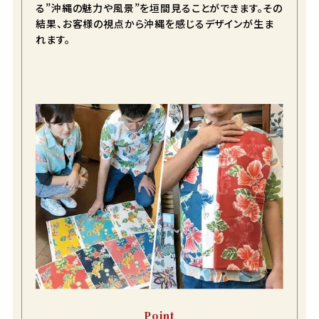
color
size
る”沖縄の魅力や風景”を垣間見ることができます。その
ライトブルー
結果、お客様の視点から沖縄を感じるデザインが生ま
れます。
S
店舗取り寄せ申請
在庫切れ
M
カートに入れる
在庫数
1
L
店舗取り寄せ申請
在庫切れ
LL
カートに入れる
在庫数
1
ネイビー
S
カートに入れる
在庫数
1
Point