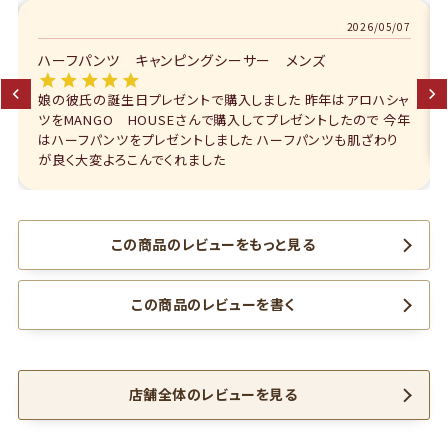
026/05/07
2025/0
ハーフパンツ キャンピングシーサー メンズ
アロハシャ
柄と質感、着心地と100点満点で大満足でした。 半袖短パ
ので 今年
セットアップで購入しましたが、 購入したのが冬なので、沖
肌ざわり
は着れましたが 東京では寒いので夏に着るのが楽しみです
この商品のレビューをもっと見る
この商品のレビューを書く
店舗全体のレビューを見る