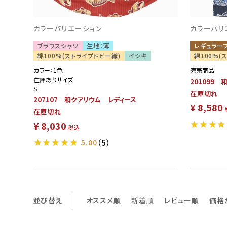
カラーバリエーション
カラーバリ
ブラウスシャツ
生地：薄
レギュラー
綿100%(ストライプドビー織)
イシキ
綿100%(
カラー：1色
完売商品
在庫ありサイズ
201099
S
在庫切れ
207107 和クアリウム レディース
¥
8,580
在庫切れ
¥
8,030
税込
5.00
（5）
並び替え
オススメ順
新着順
レビュー順
価格