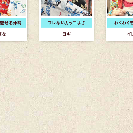
魅せる沖縄
ブレないカッコよさ
わくわく
ばな
ヨギ
イ