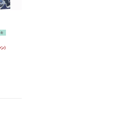
シキ
ダウン）