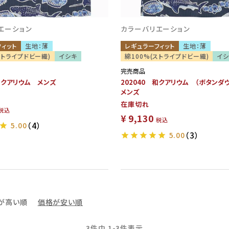
エーション
カラーバリエーション
フィット
生地：薄
レギュラーフィット
生地：薄
ストライプドビー織)
イシキ
綿100%(ストライプドビー織)
イ
完売商品
 和クアリウム メンズ
202040 和クアリウム （ボタン
メンズ
在庫切れ
税込
¥
9,130
税込
5.00
（4）
5.00
（3）
が高い順
価格が安い順
3
件中
1
-
3
件表示