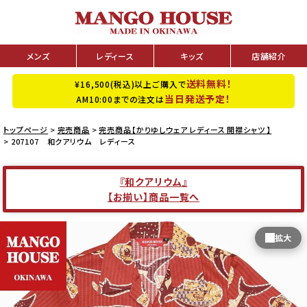
メンズ
レディース
キッズ
店舗紹介
送料無料！
¥16,500(税込)以上ご購入で
当日発送予定！
AM10:00までの注文は
トップページ
完売商品
完売商品【かりゆしウェア レディース 開襟シャツ 】
207107 和クアリウム レディース
『和クアリウム』
【お揃い】商品一覧へ