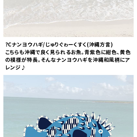
color
size
レッド
?Cナンヨウハギ/じゅりぐゎーくすく(沖縄方言)
こちらも沖縄で良く見られるお魚。青紫色に紺色、黄色
S
店舗取り寄せ申請
の模様が特長。そんなナンヨウハギを沖縄和風柄にア
在庫切れ
レンジ♪