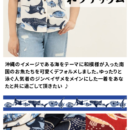
平日・土日祝ともに午前10時までのご注文で、
当日発送しております。
お届けの目安は、本州・九州・四国は発送日の
沖縄のイメージである海をテーマに和模様が入った南
翌日、北海道は3日後、沖縄県内は翌日です。
国のお魚たちを可愛くデフォルメしました。ゆったりと
※確約ではありません。一部地域や天候・交通
泳ぐ人気者のジンベイザメをメインにした一着をあな
状況により、お届けが遅れる場合がございます。
たと共に過ごして頂きたい ♪