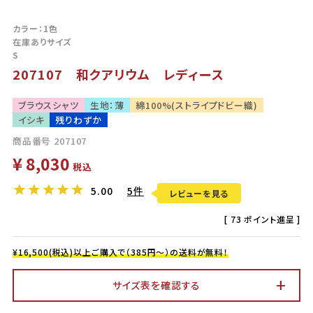
カラー：1色
在庫ありサイズ
S
207107 和クアリウム レディース
ブラウスシャツ
生地：薄
綿100%(ストライプドビー織)
イシキ
残りわずか
商品番号
207107
¥
8,030
税込
5.00
5件
レビューを見る
[
73
ポイント進呈 ]
¥16,500(税込)以上ご購入で（385円～）の送料が無料！
サイズ表を確認する