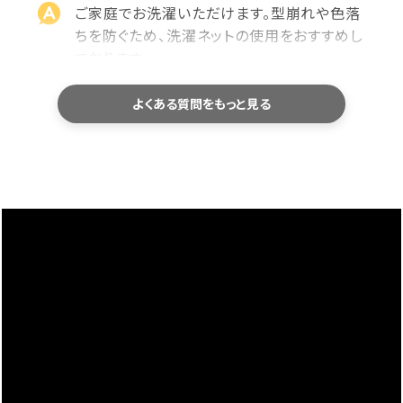
ご家庭でお洗濯いただけます。型崩れや色落
ちを防ぐため、洗濯ネットの使用をおすすめし
ております。
乾燥機のご使用や、濡れたまま長時間放置す
ることはお避けください。洗濯後は形を整え
よくある質問をもっと見る
て陰干しすると、長くきれいにご愛用いただけ
ます。
サイズが合わなかった場合、交換できま
すか？
未使用・タグ付きで、再販可能な状態の商品
であれば、お客様都合の場合でも交換対応を
承っております。
交換にかかる往復送料につきましては、お客
様ご負担にてお願いしております。