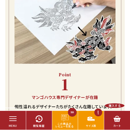
Point
1
マンゴハウス専門デザイナーが在籍
購入する
個性溢れるデザイナーたちがたくさん在籍しています。
その人にしか描けない個性溢れるデザインが生み出さ
5
件
れます。多様なデザイナーがいることで、それぞれが独
自の視点や感性でテーマに取り組み、これまでにない