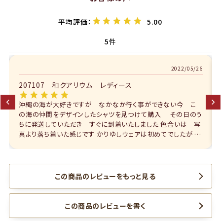
5.00
5
2022/05/26
ディース
207107 和クアリウム レディー
かなか行く事ができない今 こ
はいたぁ～い！東京からhimawari
ャツを見つけて購入 その日のう
ム』♪主人とお揃いでネイビーを購入し
到着いたしました 色合いは 写
ー織に大好きなOKINAWAのお魚
りゆしウェアは初めてでしたが 近
なかりゆし！着心地もとっても良いで
そうな感じで購入をためらってい
リセンボンの図柄の中に矢羽！『和』
地がしっかりしているのに涼しそ
ビジネスにも着ることが出来る１着で
したので 是非 着たいと思います
シ丈のワンピースがあったら、浴衣の
♪ これからも素敵なかりゆしを！！ 
この商品のレビューをもっと見る
元気に顔晴りましょう！！
この商品のレビューを書く