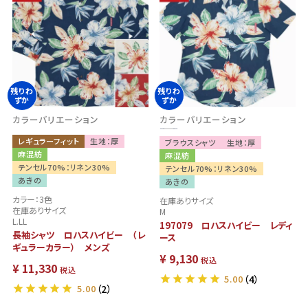
残りわ
残りわ
ずか
ずか
カラーバリエーション
カラーバリエーション
レギュラーフィット
生地：厚
ブラウスシャツ
生地：厚
麻混紡
麻混紡
テンセル70%：リネン30%
テンセル70%：リネン30%
あきの
あきの
カラー：3色
在庫ありサイズ
在庫ありサイズ
M
L.LL
197079 ロハスハイビー レディ
長袖シャツ ロハスハイビー （レ
ース
ギュラーカラー） メンズ
¥
9,130
税込
¥
11,330
税込
5.00
（4）
5.00
（2）