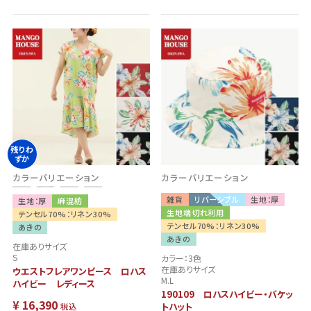
残りわ
ずか
カラーバリエーション
カラーバリエーション
雑貨
リバーシブル
生地：厚
生地：厚
麻混紡
生地端切れ利用
テンセル70%：リネン30%
テンセル70%：リネン30%
あきの
あきの
在庫ありサイズ
S
カラー：3色
在庫ありサイズ
ウエストフレアワンピース ロハス
M.L
ハイビー レディース
190109 ロハスハイビー・バケッ
¥
16,390
トハット
税込