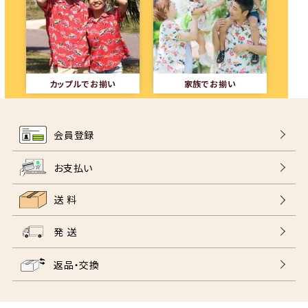
カップルでお揃い
家族でお揃い
会員登録
お支払い
送 料
発 送
返品・交換