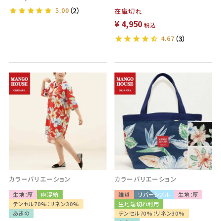
5.00
（2）
在庫切れ
¥
4,950
税込
4.67
（3）
カラーバリエーション
カラーバリエーション
生地：厚
麻混紡
雑貨
リバーシブル
生地：厚
テンセル70%：リネン30%
生地端切れ利用
あきの
テンセル70%：リネン30%