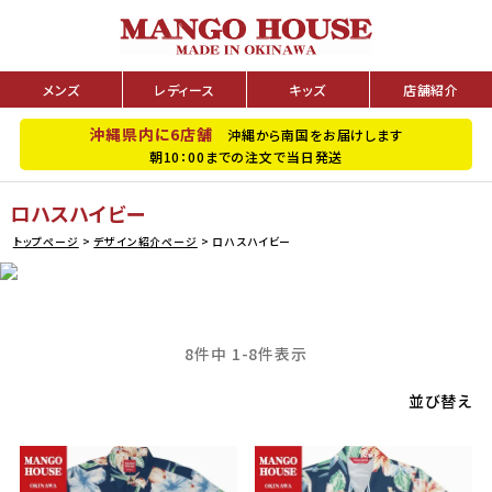
メンズ
レディース
キッズ
店舗紹介
沖縄県内に6店舗
沖縄から南国をお届けします
朝10：00までの注文で当日発送
ロハスハイビー
トップページ
デザイン紹介ページ
ロハスハイビー
8
件中
1
-
8
件表示
並び替え