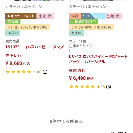
カラーバリエーション
カラーバリエーション
レギュラーフィット
生地：厚
雑貨
リバーシブル
生地：厚
麻混紡
生地端切れ利用
テンセル70%：リネン30%
テンセル70%：リネン30%
あきの
あきの
完売商品
カラー：1色
在庫ありサイズ
191073 ロハスハイビー メンズ
L
在庫切れ
Lサイズ ロハスハイビー 限定トート
バッグ リバーシブル
¥
9,680
税込
在庫切れ
5.00
（1）
¥
6,490
税込
4.83
（6）
8
件中
1
-
8
件表示