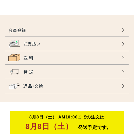
会員登録
お支払い
送 料
発 送
返品・交換