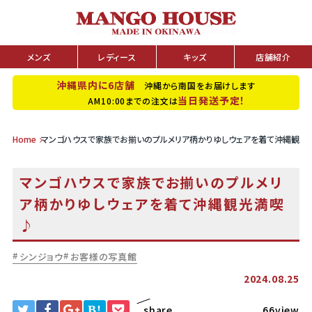
メンズ
レディース
キッズ
店舗紹介
沖縄県内に6店舗
沖縄から南国をお届けします
当日発送予定！
AM10:00までの注文は
Home
マンゴハウスで家族でお揃いのプルメリア柄かりゆしウェアを着て沖縄観光
マンゴハウスで家族でお揃いのプルメリ
ア柄かりゆしウェアを着て沖縄観光満喫
♪
シンジョウ
お客様の写真館
2024.08.25
B!
share
66view