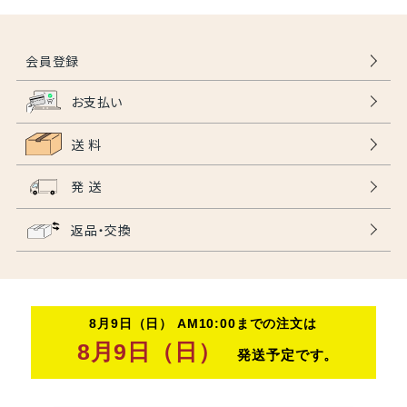
会員登録
お支払い
送 料
発 送
返品・交換