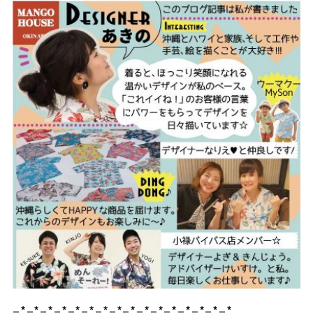
–*–*–*–*–*–*–*–*–*–*–*–*–*–*–*–*