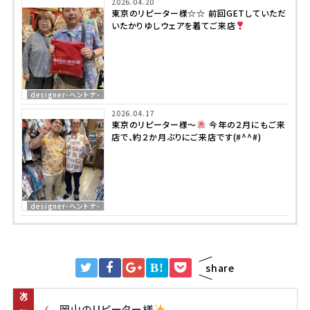
2026.04.20
東京のリピーター様☆☆ 前回GETしていただ
いたかりゆしウェアを着てご来店
designer-ヘントナ-
2026.04.17
東京のリピーター様～
今年の２月にもご来
店で、約２か月ぶりにご来店です(#^^#)
designer-ヘントナ-
B!
share
次の記事
岡山のリピーター様