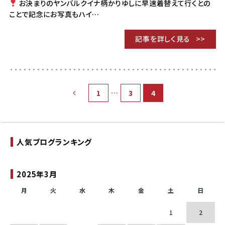
お決まりのヤンバルクイナ柄かりゆしに早速着替えて行くとの
ことで記念にお写真もハイ…
記事を詳しく見る
…
1
3
4
人気ブログランキング
2025年3月
月
火
水
木
金
土
日
1
2