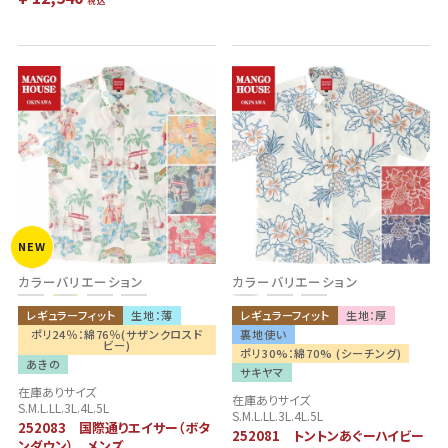
税込
NEW
カラーバリエーション
カラーバリエーション
レギュラーフィット
生地：薄
レギュラーフィット
生地：厚
ポリ24％：綿76％(サザンクロスド
裏地使い
ビー)
ポリ30%：綿70% (シーチング)
あきの
サキヤマ
在庫ありサイズ
在庫ありサイズ
S.M.L.LL.3L.4L.5L
S.M.L.LL.3L.4L.5L
252083 国際通りエイサー（ボタ
252081 トントンあぐーハイビー
ンダウン） メンズ