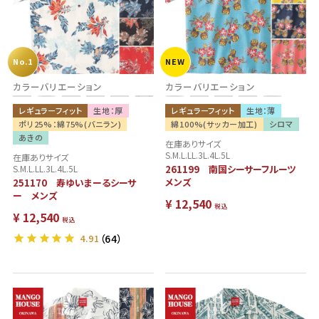
No.1
NEW
カラーバリエーション
カラーバリエーション
レギュラーフィット
生地：厚
レギュラーフィット
生地：薄
ポリ25%：綿75%(バニラン)
綿100%(サッカー加工)
シロマ
あきの
在庫ありサイズ
S.M.L.LL.3L.4L.5L
在庫ありサイズ
S.M.L.LL.3L.4L.5L
261199 南国シーサーフルーツ
メンズ
251170 寿ゆいまーるシーサ
ー メンズ
¥
12,540
税込
¥
12,540
税込
4.91
（64）