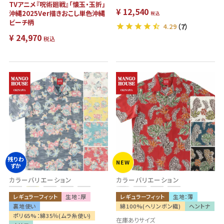
TVアニメ『呪術廻戦』「懐玉・玉折」
¥
12,540
沖縄2025Ver描きおこし単色沖縄
税込
ビーチ柄
4.29
（7）
¥
24,970
税込
残りわ
NEW
ずか
カラーバリエーション
カラーバリエーション
レギュラーフィット
生地：厚
レギュラーフィット
生地：薄
裏地使い
綿100%(ヘリンボン織)
ヘントナ
ポリ65%：綿35％(ムラ糸使い)
在庫ありサイズ