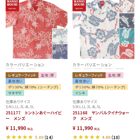
カラーバリエーション
カラーバリエーション
レギュラーフィット
生地：厚
レギュラーフィット
生地：厚
裏地使い
裏地使い
ポリ30%：綿70% (シーチング)
ポリ30%：綿70% (シーチング)
サキヤマ
イシキ
在庫ありサイズ
在庫ありサイズ
S.M.L.LL.3L.4L.5L
S.M.L.LL.3L.4L.5L
251177 トントンあぐーハイビ
251168 ヤンバルクイナウォー
ー メンズ
ク メンズ
¥
11,990
¥
11,990
税込
税込
5.00
（14）
4.80
（10）