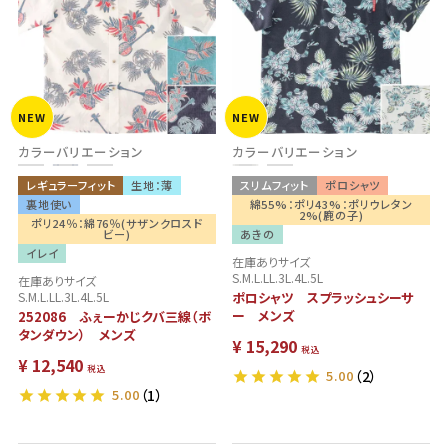
NEW
NEW
カラーバリエーション
カラーバリエーション
レギュラーフィット
生地：薄
スリムフィット
ポロシャツ
裏地使い
綿55%：ポリ43%：ポリウレタン
2%(鹿の子)
ポリ24％：綿76％(サザンクロスド
ビー)
あきの
イレイ
在庫ありサイズ
S.M.L.LL.3L.4L.5L
在庫ありサイズ
S.M.L.LL.3L.4L.5L
ポロシャツ スプラッシュシーサ
ー メンズ
252086 ふぇーかじクバ三線（ボ
タンダウン） メンズ
¥
15,290
税込
¥
12,540
税込
5.00
（2）
5.00
（1）