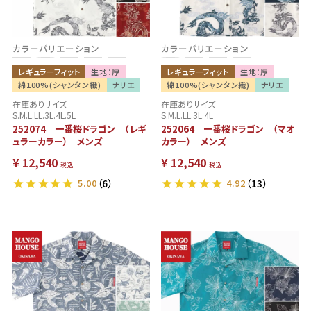
カラーバリエーション
カラーバリエーション
レギュラーフィット
生地：厚
レギュラーフィット
生地：厚
綿100%(シャンタン織)
ナリエ
綿100%(シャンタン織)
ナリエ
在庫ありサイズ
在庫ありサイズ
S.M.L.LL.3L.4L.5L
S.M.L.LL.3L.4L
252074 一番桜ドラゴン （レギ
252064 一番桜ドラゴン （マオ
ュラーカラー） メンズ
カラー） メンズ
¥
12,540
¥
12,540
税込
税込
5.00
（6）
4.92
（13）