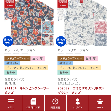
残りわ
残りわ
No.3
NEW
ずか
ずか
カラーバリエーション
カラーバリエーション
レギュラーフィット
生地：厚
レギュラーフィット
生地：厚
裏地使い
裏地使い
ポリ30%：綿70% (シーチング)
ポリ30%：綿70% (シーチング)
あきの
あきの
在庫ありサイズ
在庫ありサイズ
3L.4L.5L
S.M.L.LL.3L.4L.5L
241164 キャンピングシーサー
262087 ウミガメマリン（ボタン
メンズ
ダウン） メンズ
¥
11,440
¥
12,540
税込
税込
4.92
（12）
4.70
（10）