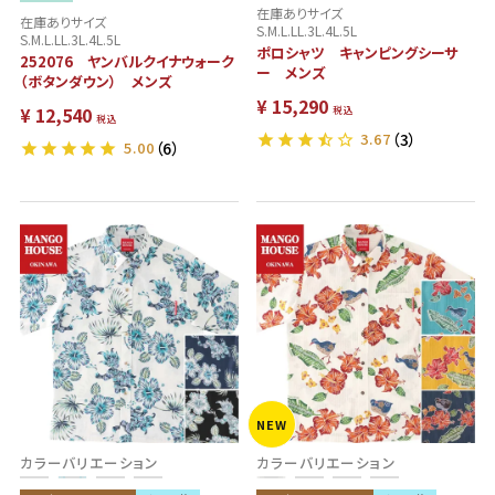
在庫ありサイズ
在庫ありサイズ
S.M.L.LL.3L.4L.5L
S.M.L.LL.3L.4L.5L
ポロシャツ キャンピングシーサ
252076 ヤンバルクイナウォーク
ー メンズ
（ボタンダウン） メンズ
¥
15,290
¥
12,540
税込
税込
3.67
（3）
5.00
（6）
NEW
カラーバリエーション
カラーバリエーション