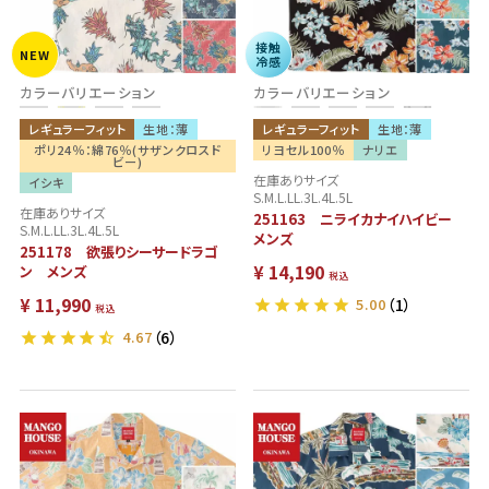
接触
NEW
冷感
カラーバリエーション
カラーバリエーション
レギュラーフィット
生地：薄
レギュラーフィット
生地：薄
ポリ24％：綿76％(サザンクロスド
リヨセル100％
ナリエ
ビー)
在庫ありサイズ
イシキ
S.M.L.LL.3L.4L.5L
在庫ありサイズ
251163 ニライカナイハイビー
S.M.L.LL.3L.4L.5L
メンズ
251178 欲張りシーサードラゴ
¥
14,190
ン メンズ
税込
¥
11,990
5.00
（1）
税込
4.67
（6）