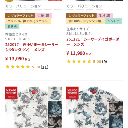
カラーバリエーション
カラーバリエーション
レギュラーフィット
生地：厚
レギュラーフィット
生地：厚
ポリ25%：綿75%(バニラン)
綿100%(シャンタン織)
ヘントナ
あきの
在庫ありサイズ
S.M.L.LL.3L.4L.5L
在庫ありサイズ
S.M.L.LL.3L.4L.5L
251121 シーサーデイゴボーダ
ー メンズ
252077 寿ゆいまーるシーサー
（ボタンダウン） メンズ
¥
11,990
税込
¥
13,090
税込
5.00
（9）
5.00
（21）