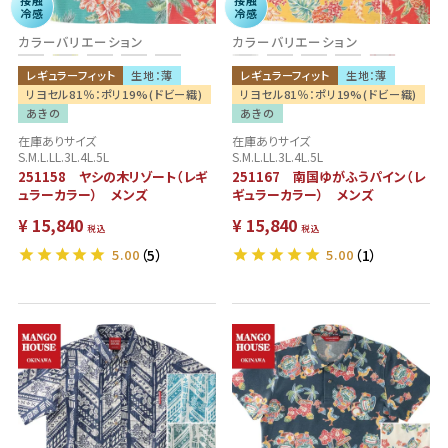
接触
接触
冷感
冷感
カラーバリエーション
カラーバリエーション
レギュラーフィット
生地：薄
レギュラーフィット
生地：薄
リヨセル81％：ポリ19%(ドビー織)
リヨセル81％：ポリ19%(ドビー織)
あきの
あきの
在庫ありサイズ
在庫ありサイズ
S.M.L.LL.3L.4L.5L
S.M.L.LL.3L.4L.5L
251158 ヤシの木リゾート（レギ
251167 南国ゆがふうパイン（レ
ュラーカラー） メンズ
ギュラーカラー） メンズ
¥
15,840
¥
15,840
税込
税込
5.00
（5）
5.00
（1）