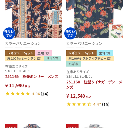
残りわ
残りわ
ずか
ずか
カラーバリエーション
カラーバリエーション
レギュラーフィット
生地：厚
レギュラーフィット
生地：薄
綿100%(シャンタン織)
サキヤマ
綿100%(ストライプドビー織)
ちばな
在庫ありサイズ
S.M.L.LL.3L.4L.5L
在庫ありサイズ
251165 極楽ミンサー メンズ
S.M.L.LL.3L.4L.5L
251160 紅型クイナガーデン メ
¥
11,990
税込
ンズ
4.96
（24）
¥
12,540
税込
4.47
（15）