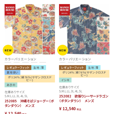
NEW
NEW
カラーバリエーション
カラーバリエーション
レギュラーフィット
生地：薄
レギュラーフィット
生地：薄
裏地使い
ポリ24％：綿76％(サザンクロスド
ビー)
ポリ24％：綿76％(サザンクロスド
ビー)
イシキ
あきの
在庫ありサイズ
S.M.L.LL.3L.4L.5L
在庫ありサイズ
S.M.L.LL.3L.4L.5L
252082 欲張りシーサードラゴン
（ボタンダウン） メンズ
252085 沖縄そばジョーグー（ボ
タンダウン） メンズ
¥
12,540
税込
¥
12,540