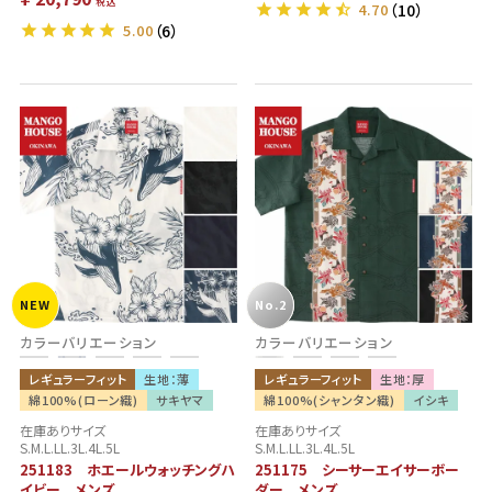
税込
4.70
（10）
5.00
（6）
NEW
No.2
NEW
カラーバリエーション
カラーバリエーション
レギュラーフィット
生地：薄
レギュラーフィット
生地：厚
綿100%(ローン織)
サキヤマ
綿100%(シャンタン織)
イシキ
在庫ありサイズ
在庫ありサイズ
S.M.L.LL.3L.4L.5L
S.M.L.LL.3L.4L.5L
251183 ホエールウォッチングハ
251175 シーサーエイサーボー
イビー メンズ
ダー メンズ