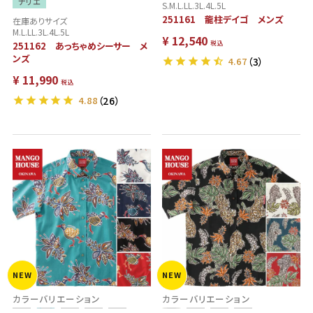
ナリエ
S.M.L.LL.3L.4L.5L
251161 龍柱デイゴ メンズ
在庫ありサイズ
M.L.LL.3L.4L.5L
¥
12,540
税込
251162 あっちゃめシーサー メ
ンズ
4.67
（3）
¥
11,990
税込
4.88
（26）
NEW
NEW
カラーバリエーション
カラーバリエーション