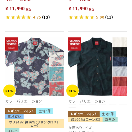
¥
11,990
¥
11,990
税込
税込
4.75
（12）
5.00
（11）
NEW
NEW
カラーバリエーション
カラーバリエーション
レギュラーフィット
生地：薄
レギュラーフィット
生地：薄
裏地使い
綿100%(ローン織)
あきの
ポリ24％：綿76％(サザンクロスド
ビー)
在庫ありサイズ
イレイ