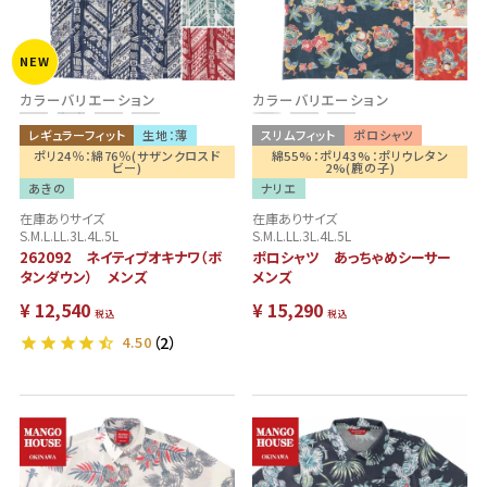
NEW
カラーバリエーション
カラーバリエーション
レギュラーフィット
生地：薄
スリムフィット
ポロシャツ
ポリ24％：綿76％(サザンクロスド
綿55%：ポリ43%：ポリウレタン
ビー)
2%(鹿の子)
あきの
ナリエ
在庫ありサイズ
在庫ありサイズ
S.M.L.LL.3L.4L.5L
S.M.L.LL.3L.4L.5L
262092 ネイティブオキナワ（ボ
ポロシャツ あっちゃめシーサー
タンダウン） メンズ
メンズ
¥
12,540
¥
15,290
税込
税込
4.50
（2）