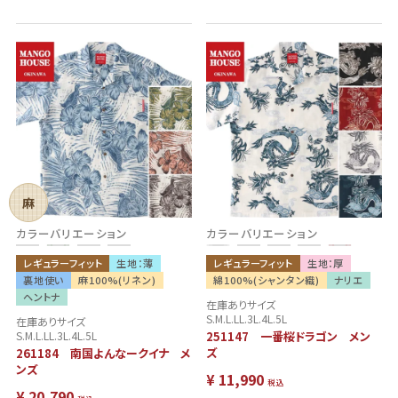
麻
NEW
カラーバリエーション
カラーバリエーション
レギュラーフィット
生地：薄
レギュラーフィット
生地：厚
裏地使い
麻100%(リネン)
綿100%(シャンタン織)
ナリエ
ヘントナ
在庫ありサイズ
S.M.L.LL.3L.4L.5L
在庫ありサイズ
S.M.L.LL.3L.4L.5L
251147 一番桜ドラゴン メン
ズ
261184 南国よんなークイナ メ
ンズ
¥
11,990
税込
¥
20,790