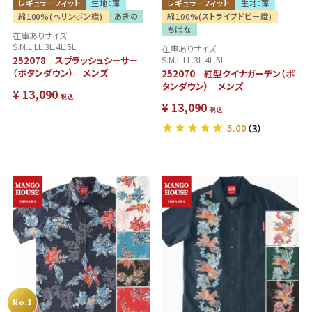
レギュラーフィット
生地：薄
レギュラーフィット
生地：薄
綿100%(ヘリンボン織)
あきの
綿100%(ストライプドビー織)
ちばな
在庫ありサイズ
S.M.L.LL.3L.4L.5L
在庫ありサイズ
252078 スプラッシュシーサー
S.M.L.LL.3L.4L.5L
（ボタンダウン） メンズ
252070 紅型クイナガーデン（ボ
タンダウン） メンズ
¥
13,090
税込
¥
13,090
税込
5.00
（3）
No.1