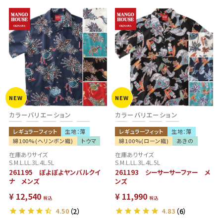
NEW
NEW
カラーバリエーション
カラーバリエーション
レギュラーフィット
生地：薄
レギュラーフィット
生地：薄
綿100%(ヘリンボン織)
トウマ
綿100%(ローン織)
あきの
在庫ありサイズ
在庫ありサイズ
S.M.L.LL.3L.4L.5L
S.M.L.LL.3L.4L.5L
261195 ぽよぽよヤンバルクイ
261193 シーサーサーファー メ
ナ メンズ
ンズ
¥
12,540
¥
11,990
税込
税込
4.50
（2）
4.83
（6）