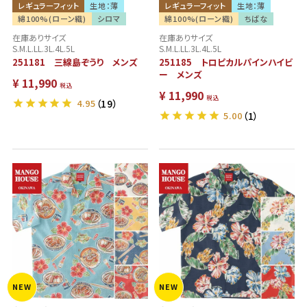
レギュラーフィット
生地：薄
レギュラーフィット
生地：薄
綿100%(ローン織)
シロマ
綿100%(ローン織)
ちばな
在庫ありサイズ
在庫ありサイズ
S.M.L.LL.3L.4L.5L
S.M.L.LL.3L.4L.5L
251181 三線島ぞうり メンズ
251185 トロピカルパインハイビ
ー メンズ
¥
11,990
税込
¥
11,990
税込
4.95
（19）
5.00
（1）
NEW
NEW