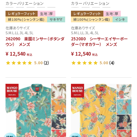
カラーバリエーション
カラーバリエーション
レギュラーフィット
生地：厚
レギュラーフィット
生地：厚
綿100%(シャンタン織)
サキヤマ
綿100%(シャンタン織)
イシキ
在庫ありサイズ
在庫ありサイズ
S.M.L.LL.3L.4L.5L
S.M.L.LL.3L.4L.5L
262090 楽園ミンサー（ボタンダ
252080 シーサーエイサーボー
ウン） メンズ
ダー（マオカラー） メンズ
¥
12,540
¥
12,540
税込
税込
5.00
（2）
5.00
（4）