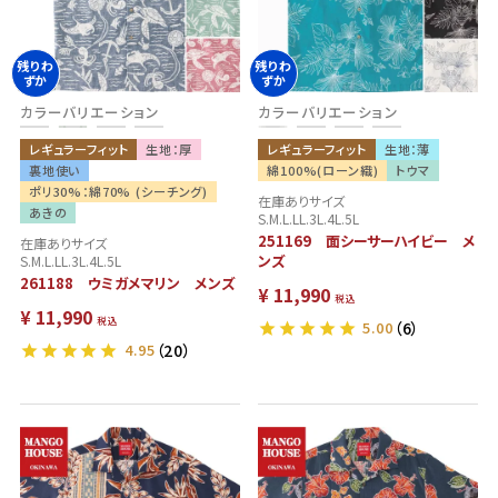
残りわ
残りわ
No.3
NEW
ずか
ずか
カラーバリエーション
カラーバリエーション
レギュラーフィット
生地：厚
レギュラーフィット
生地：薄
裏地使い
綿100%(ローン織)
トウマ
ポリ30%：綿70% (シーチング)
在庫ありサイズ
あきの
S.M.L.LL.3L.4L.5L
251169 面シーサーハイビー メ
在庫ありサイズ
ンズ
S.M.L.LL.3L.4L.5L
261188 ウミガメマリン メンズ
¥
11,990
税込
¥
11,990
税込
5.00
（6）
4.95
（20）