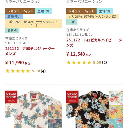
カラーバリエーション
カラーバリエーション
レギュラーフィット
生地：薄
レギュラーフィット
生地：薄
裏地使い
ポリ26％：綿74％(ヘリンボン織)
ポリ24％：綿76％(サザンクロスド
ヨギ
ビー)
在庫ありサイズ
あきの
S.M.L.LL.3L.4L.5L
在庫ありサイズ
251172 トロピカルハイビー メ
S.M.L.LL.3L.4L.5L
ンズ
251182 沖縄そばジョーグー
¥
12,540
メンズ
税込
¥
11,990
5.00
（2）
税込
5.00
（4）