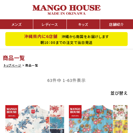
メンズ
レディース
キッズ
店舗紹介
沖縄県内に6店舗
沖縄から南国をお届けします
朝10：00までの注文で当日発送
商品一覧
トップページ
商品一覧
63
件中
1
-
63
件表示
並び替え