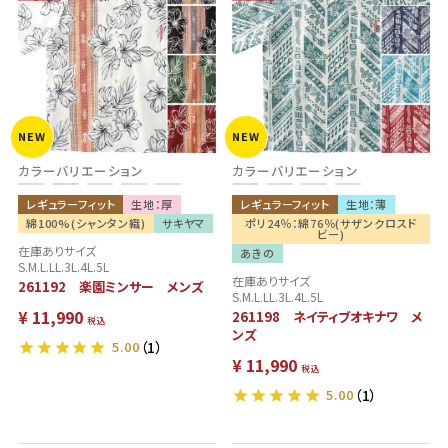
NEW
NEW
カラーバリエーション
カラーバリエーション
レギュラーフィット
生地：厚
レギュラーフィット
生地：薄
綿100%(シャンタン織)
サキヤマ
ポリ24％：綿76％(サザンクロスド
ビー)
在庫ありサイズ
あきの
S.M.L.LL.3L.4L.5L
在庫ありサイズ
261192 楽園ミンサー メンズ
S.M.L.LL.3L.4L.5L
¥
11,990
261198 ネイティブオキナワ メ
税込
ンズ
5.00
（1）
¥
11,990
税込
5.00
（1）