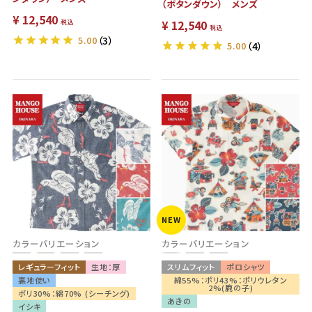
（ボタンダウン） メンズ
¥
12,540
¥
12,540
税込
税込
5.00
（3）
5.00
（4）
NEW
カラーバリエーション
カラーバリエーション
レギュラーフィット
生地：厚
スリムフィット
ポロシャツ
裏地使い
綿55%：ポリ43%：ポリウレタン
2%(鹿の子)
ポリ30%：綿70% (シーチング)
あきの
イシキ