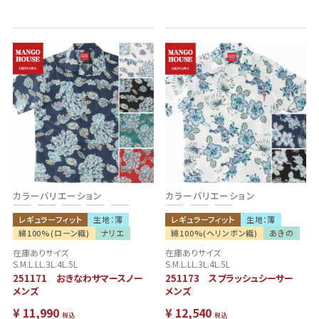
カラーバリエーション
カラーバリエーション
レギュラーフィット
生地：薄
レギュラーフィット
生地：薄
綿100%(ローン織)
ナリエ
綿100%(ヘリンボン織)
あきの
在庫ありサイズ
在庫ありサイズ
S.M.L.LL.3L.4L.5L
S.M.L.LL.3L.4L.5L
251171 おきなわサマースノー
251173 スプラッシュシーサー
メンズ
メンズ
¥
11,990
¥
12,540
税込
税込