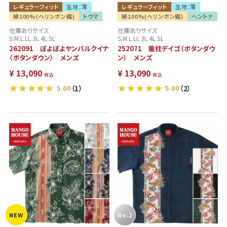
レギュラーフィット
生地：薄
レギュラーフィット
生地：薄
綿100%(ヘリンボン織)
トウマ
綿100%(ヘリンボン織)
ヘントナ
在庫ありサイズ
在庫ありサイズ
S.M.L.LL.3L.4L.5L
S.M.L.LL.3L.4L.5L
262091 ぽよぽよヤンバルクイナ
252071 龍柱デイゴ（ボタンダウ
（ボタンダウン） メンズ
ン） メンズ
¥
13,090
¥
13,090
税込
税込
5.00
（1）
5.00
（2）
NEW
No.2
NEW