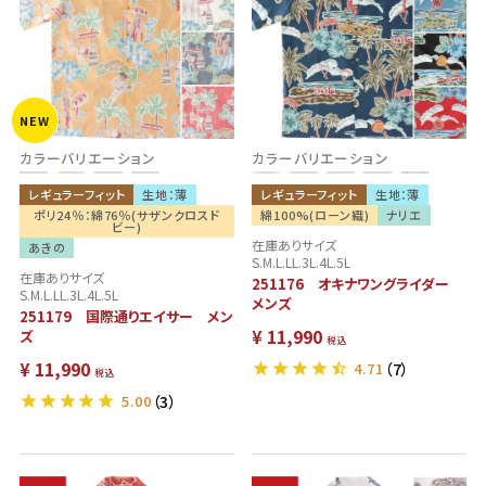
NEW
カラーバリエーション
カラーバリエーション
レギュラーフィット
生地：薄
レギュラーフィット
生地：薄
ポリ24％：綿76％(サザンクロスド
綿100%(ローン織)
ナリエ
ビー)
在庫ありサイズ
あきの
S.M.L.LL.3L.4L.5L
在庫ありサイズ
251176 オキナワングライダー
S.M.L.LL.3L.4L.5L
メンズ
251179 国際通りエイサー メン
¥
11,990
ズ
税込
¥
11,990
4.71
（7）
税込
5.00
（3）