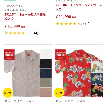
S.M.L.LL.3L.4L.5L
251186 モノクロームデイゴ メ
在庫ありサイズ
ンズ
S.M.L.LL.3L.4L.5L
251187 ふぇーかじクバ三線
¥
11,990
税込
メンズ
4.75
（8）
¥
11,990
税込
5.00
（4）
NEW
NEW
カラーバリエーション
カラーバリエーション