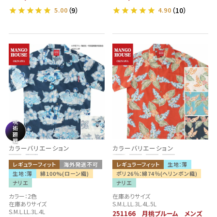
5.00
（9）
4.90
（10）
呪
術
廻
戦
カラーバリエーション
カラーバリエーション
レギュラーフィット
海外発送不可
レギュラーフィット
生地：薄
生地：薄
綿100%(ローン織)
ポリ26％：綿74％(ヘリンボン織)
ナリエ
ナリエ
カラー：2色
在庫ありサイズ
在庫ありサイズ
S.M.L.LL.3L.4L.5L
S.M.L.LL.3L.4L
251166 月桃ブルーム メンズ