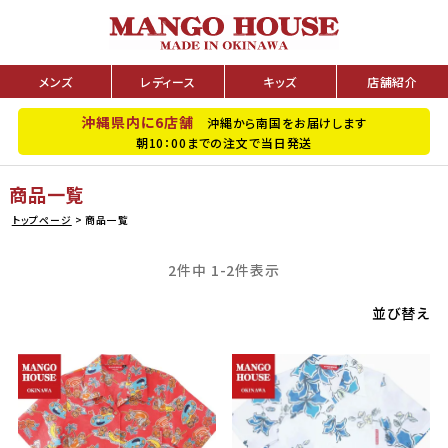
メンズ
レディース
キッズ
店舗紹介
沖縄県内に6店舗
沖縄から南国をお届けします
朝10：00までの注文で当日発送
商品一覧
トップページ
商品一覧
2
件中
1
-
2
件表示
並び替え