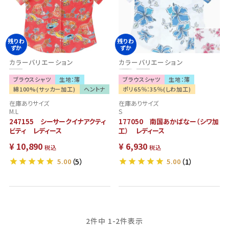
残りわ
残りわ
ずか
ずか
カラーバリエーション
カラーバリエーション
ブラウスシャツ
生地：薄
ブラウスシャツ
生地：薄
綿100%(サッカー加工)
ヘントナ
ポリ65％：35％(しわ加工)
在庫ありサイズ
在庫ありサイズ
M.L
S
247155 シーサークイナアクティ
177050 南国あかばなー（シワ加
ビティ レディース
工） レディース
¥
10,890
¥
6,930
税込
税込
5.00
（5）
5.00
（1）
2
件中
1
-
2
件表示