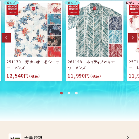
メンズ
メンズ
レディー
251170 寿ゆいまーるシーサ
261198 ネイティブオキナ
257
ー メンズ
ワ メンズ
ー 
12,540円
11,990円
11,
（税込）
（税込）
会員登録