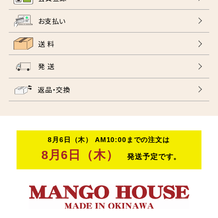
お支払い
送 料
発 送
返品・交換