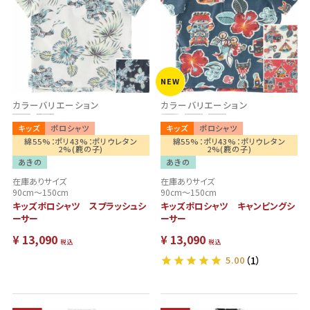
NEW
カラーバリエーション
カラーバリエーション
キッズ
ポロシャツ
キッズ
ポロシャツ
綿55%：ポリ43%：ポリウレタン
綿55%：ポリ43%：ポリウレタン
2%(鹿の子)
2%(鹿の子)
あきの
あきの
在庫ありサイズ
在庫ありサイズ
90cm～150cm
90cm～150cm
キッズポロシャツ スプラッシュシ
キッズポロシャツ キャンピングシ
ーサー
ーサー
¥
13,090
¥
13,090
税込
税込
5.00
（1）