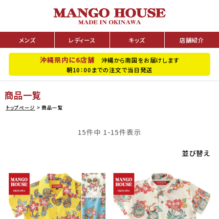
メンズ
レディース
キッズ
店舗紹介
沖縄県内に6店舗
沖縄から南国をお届けします
朝10：00までの注文で当日発送
商品一覧
トップページ
商品一覧
15
件中
1
-
15
件表示
並び替え