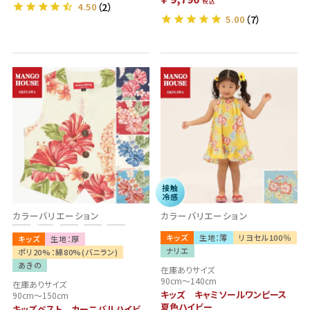
税込
4.50
（2）
5.00
（7）
接触
冷感
カラーバリエーション
カラーバリエーション
キッズ
生地：薄
リヨセル100％
キッズ
生地：厚
ナリエ
ポリ20%：綿80%(バニラン)
あきの
在庫ありサイズ
90cm～140cm
在庫ありサイズ
キッズ キャミソールワンピース
90cm～150cm
夏色ハイビー
キッズベスト カーニバルハイビ