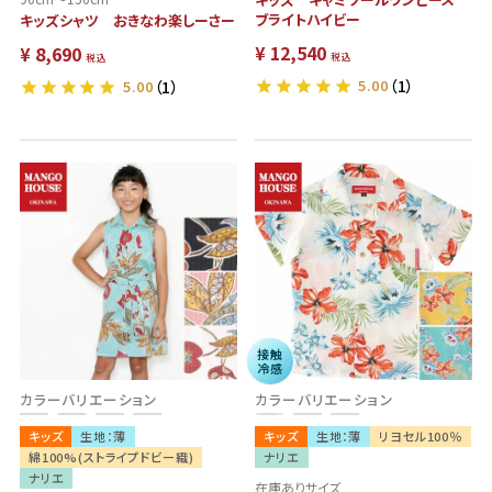
ブライトハイビー
キッズシャツ おきなわ楽しーさー
¥
12,540
¥
8,690
税込
税込
5.00
（1）
5.00
（1）
残りわ
接触
冷感
ずか
カラーバリエーション
カラーバリエーション
キッズ
生地：薄
キッズ
生地：薄
リヨセル100％
綿100%(ストライプドビー織)
ナリエ
ナリエ
在庫ありサイズ