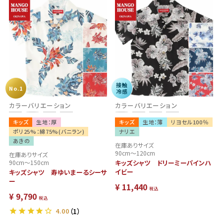
接触
No.1
冷感
カラーバリエーション
カラーバリエーション
キッズ
生地：厚
キッズ
生地：薄
リヨセル100％
ポリ25%：綿75%(バニラン)
ナリエ
あきの
在庫ありサイズ
90cm～120cm
在庫ありサイズ
90cm～150cm
キッズシャツ ドリーミーパインハ
イビー
キッズシャツ 寿ゆいまーるシーサ
ー
¥
11,440
税込
¥
9,790
税込
4.00
（1）