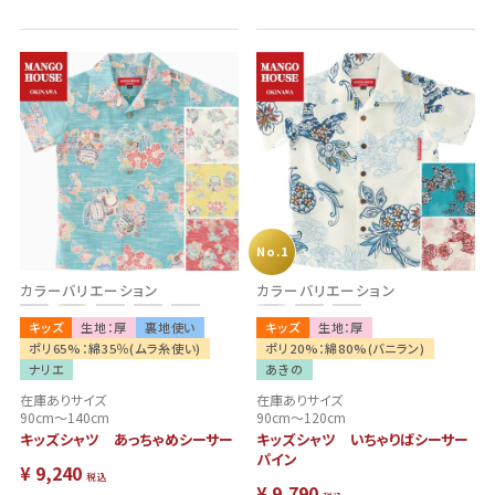
No.1
カラーバリエーション
カラーバリエーション
キッズ
生地：厚
裏地使い
キッズ
生地：厚
ポリ65%：綿35％(ムラ糸使い)
ポリ20%：綿80%(バニラン)
ナリエ
あきの
在庫ありサイズ
在庫ありサイズ
90cm～140cm
90cm～120cm
キッズシャツ あっちゃめシーサー
キッズシャツ いちゃりばシーサー
パイン
¥
9,240
税込
¥
9,790