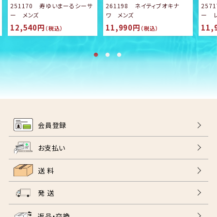
251170 寿ゆいまーるシーサ
261198 ネイティブオキナ
257
ー メンズ
ワ メンズ
ー 
12,540円
11,990円
11,
（税込）
（税込）
会員登録
お支払い
送 料
発 送
返品・交換