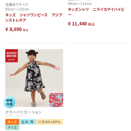
90cm～110cm
在庫ありサイズ
90cm～120cm
キッズシャツ ニライカナイハイビ
ー
キッズ シャツワンピース アジア
ンストレチア
¥
11,440
税込
¥
8,690
税込
接触
冷感
カラーバリエーション
キッズ
生地：薄
リヨセル100％
ナリエ