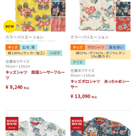
NEW
カラーバリエーション
カラーバリエーション
キッズ
生地：薄
キッズ
ポロシャツ
裏地使い
綿100%(サッカー加工)
シロマ
綿55%：ポリ43%：ポリウレタン
2%(鹿の子)
在庫ありサイズ
ナリエ
90cm～150cm
在庫ありサイズ
キッズシャツ 南国シーサーフルー
90cm～150cm
ツ
キッズポロシャツ あっちゃめシー
¥
9,240
サー
税込
¥
13,090
税込