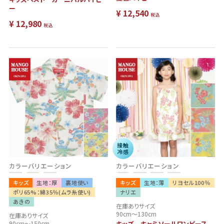
ー
¥
12,540
税込
¥
12,980
税込
接触
冷感
カラーバリエーション
カラーバリエーション
キッズ
生地：厚
裏地使い
キッズ
生地：薄
リヨセル100％
ポリ65%：綿35％(ムラ糸使い)
ナリエ
あきの
在庫ありサイズ
90cm～130cm
在庫ありサイズ
90cm～150cm
キッズ キャミソールワンピース