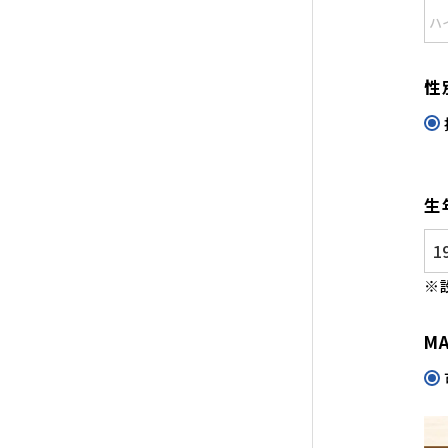
性
生
※
M