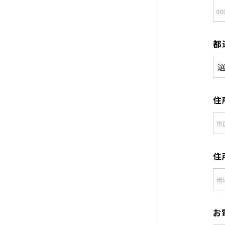
都
住
住
お