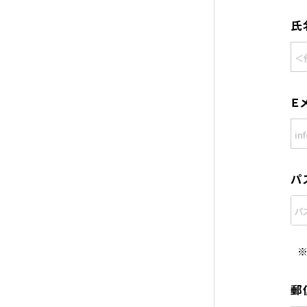
氏
Ｅ
パ
郵