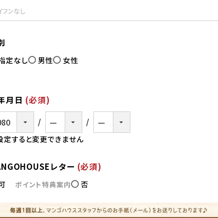
別
指定なし
男性
女性
年月日
(必須)
設定すると変更できません
ANGOHOUSEレター
(必須)
可
否