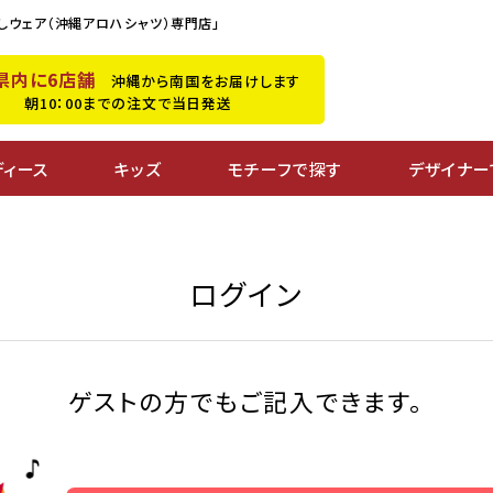
しウェア（沖縄アロハシャツ）専門店」
県内に6店舗
沖縄から南国をお届けします
朝10：00までの注文で当日発送
ディース
キッズ
モチーフで探す
デザイナー
ログイン
ゲストの方でもご記入できます。