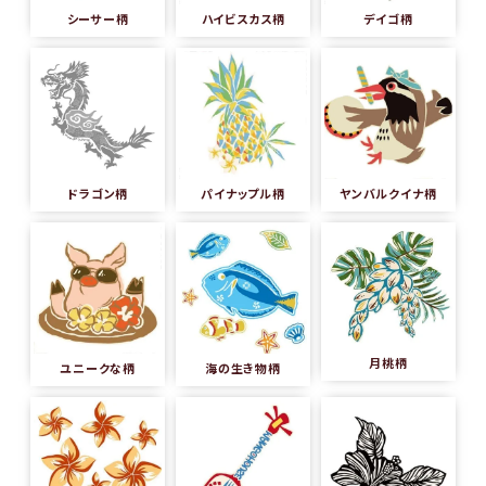
シーサー柄
ハイビスカス柄
デイゴ柄
ドラゴン柄
パイナップル柄
ヤンバルクイナ柄
月桃柄
ユニークな柄
海の生き物柄