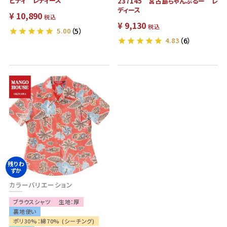
ビティ レディース
237145 宮古島ちゃんぷるー レ
ディース
¥
10,890
税込
¥
9,130
税込
5.00
（5）
4.83
（6）
残りわ
ずか
カラーバリエーション
ブラウスシャツ
生地：厚
裏地使い
ポリ30%：綿70% (シーチング)