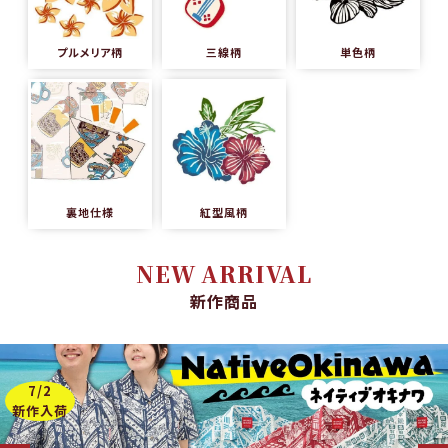
プルメリア柄
三線柄
単色柄
裏地仕様
紅型風柄
NEW ARRIVAL
新作商品
7/2
新作入荷