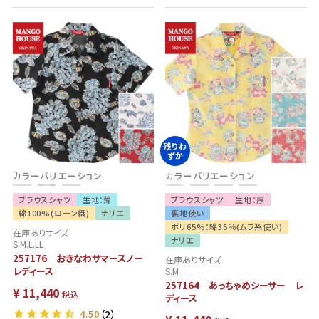
残りわ
ずか
カラーバリエーション
カラーバリエーション
ブラウスシャツ
生地：薄
ブラウスシャツ
生地：厚
綿100%(ローン織)
ナリエ
裏地使い
ポリ65%：綿35％(ムラ糸使い)
在庫ありサイズ
ナリエ
S.M.L.LL
257176 おきなわサマースノー
在庫ありサイズ
レディース
S.M
257164 あっちゃめシーサー レ
¥
11,440
税込
ディース
4.50
（2）