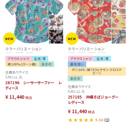
NEW
NEW
カラーバリエーション
カラーバリエーション
ブラウスシャツ
生地：薄
ブラウスシャツ
生地：薄
綿100%(ローン織)
あきの
裏地使い
ポリ24％：綿76％(サザンクロスド
在庫ありサイズ
ビー)
S.M.L.LL.3L
あきの
267196 シーサーサーファー レ
在庫ありサイズ
ディース
S.M.L.LL.3L
¥
11,440
257185 沖縄そばジョーグー
税込
レディース
¥
11,440
税込
5.00
（1）