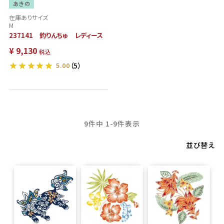
あきの
在庫ありサイズ
M
237141 釣りんちゅ レディース
¥
9,130
税込
5.00
（5）
9
件中
1
-
9
件表示
並び替え