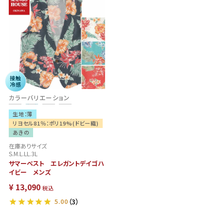
接触
冷感
カラーバリエーション
生地：薄
リヨセル81％：ポリ19%(ドビー織)
あきの
在庫ありサイズ
S.M.L.LL.3L
サマーベスト エレガントデイゴハ
イビー メンズ
¥
13,090
税込
5.00
（3）