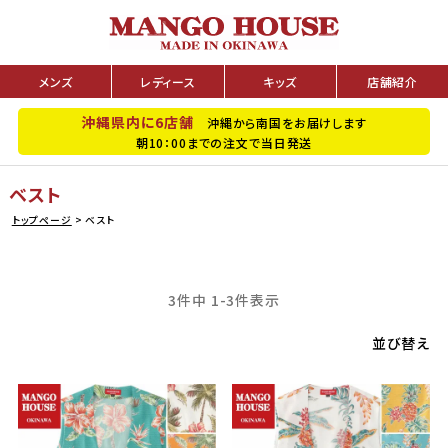
メンズ
レディース
キッズ
店舗紹介
沖縄県内に6店舗
沖縄から南国をお届けします
朝10：00までの注文で当日発送
ベスト
トップページ
ベスト
3
件中
1
-
3
件表示
並び替え