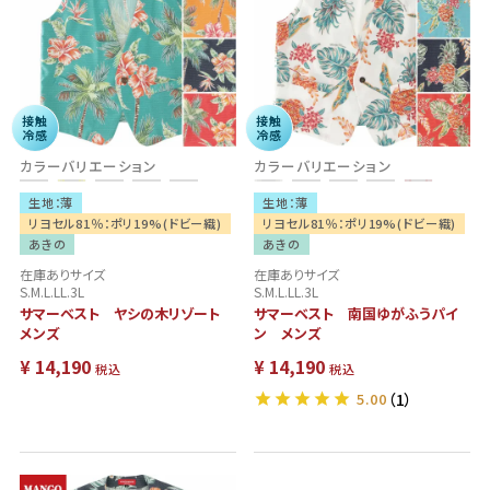
接触
接触
冷感
冷感
カラーバリエーション
カラーバリエーション
生地：薄
生地：薄
リヨセル81％：ポリ19%(ドビー織)
リヨセル81％：ポリ19%(ドビー織)
あきの
あきの
在庫ありサイズ
在庫ありサイズ
S.M.L.LL.3L
S.M.L.LL.3L
サマーベスト ヤシの木リゾート
サマーベスト 南国ゆがふうパイ
メンズ
ン メンズ
¥
14,190
¥
14,190
税込
税込
5.00
（1）