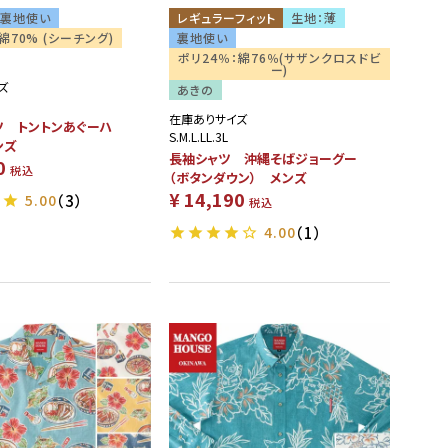
裏地使い
レギュラーフィット
生地：薄
綿70% (シーチング)
裏地使い
ポリ24％：綿76％(サザンクロスドビ
ー)
ズ
あきの
在庫ありサイズ
ツ トントンあぐーハ
S.M.L.LL.3L
ンズ
長袖シャツ 沖縄そばジョーグー
0
税込
（ボタンダウン） メンズ
¥
14,190
5.00
（3）
税込
4.00
（1）