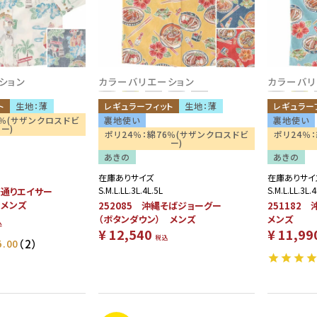
ション
カラーバリエーション
カラーバリ
ト
生地：薄
レギュラーフィット
生地：薄
レギュラー
6％(サザンクロスドビ
裏地使い
裏地使い
ー)
ポリ24％：綿76％(サザンクロスドビ
ポリ24％
ー)
あきの
あきの
在庫ありサイズ
在庫ありサイ
S.M.L.LL.3L.4L.5L
S.M.L.LL.3L.4
通りエイサー
 メンズ
252085 沖縄そばジョーグー
25118
（ボタンダウン） メンズ
メンズ
込
¥
12,540
¥
11,99
税込
5.00
（2）