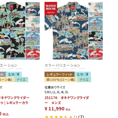
エーション
カラーバリエーション
ット
生地：薄
レギュラーフィット
生地：薄
ローン織)
ナリエ
綿100%(ローン織)
ナリエ
ズ
在庫ありサイズ
S.M.L.LL.3L.4L.5L
 オキナワングライダー
251176 オキナワングライダ
ト | レギュラーカラ
ー メンズ
¥
11,990
ズ
税込
0
税込
4.71
（7）