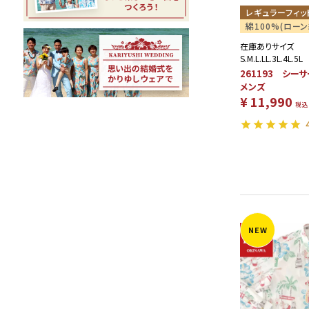
レギュラーフィッ
綿100%(ローン
在庫ありサイズ
S.M.L.LL.3L.4L.5L
261193 シ
メンズ
¥
11,990
税込
NEW