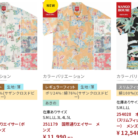
NEW
ション
カラーバリエーション
カラーバリ
ト
生地：薄
レギュラーフィット
生地：薄
スリムフィ
6％(サザンクロスドビ
ポリ24％：綿76％(サザンクロスドビ
綿100%(
ー)
ー)
在庫ありサイ
あきの
S.M.L.LL
在庫ありサイズ
254028
S.M.L.LL.3L.4L.5L
（スリムフィッ
通りエイサー（ボ
251179 国際通りエイサー メ
ー） メン
ンズ
ンズ
¥
12,54
¥
11,990
税込