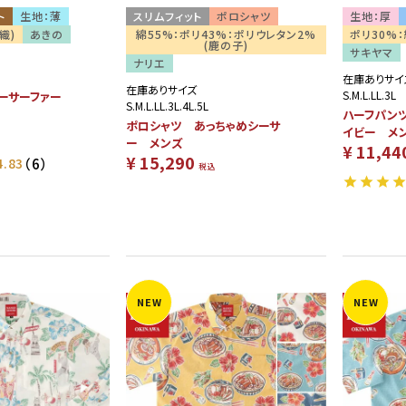
ト
生地：薄
スリムフィット
ポロシャツ
生地：厚
織)
あきの
綿55%：ポリ43%：ポリウレタン2%
ポリ30%：
(鹿の子)
サキヤマ
ナリエ
在庫ありサイ
在庫ありサイズ
S.M.L.LL.3L
ーサーサーファー
S.M.L.LL.3L.4L.5L
ハーフパン
ポロシャツ あっちゃめシーサ
イビー メ
ー メンズ
¥
11,44
¥
15,290
4.83
（6）
税込
NEW
NEW