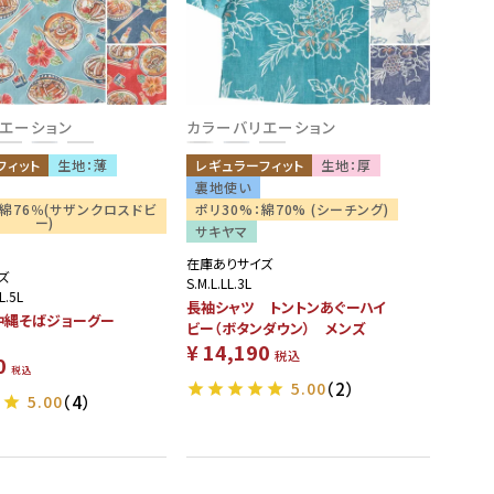
エーション
カラーバリエーション
フィット
生地：薄
レギュラーフィット
生地：厚
裏地使い
：綿76％(サザンクロスドビ
ポリ30%：綿70% (シーチング)
ー)
サキヤマ
在庫ありサイズ
ズ
S.M.L.LL.3L
L.5L
長袖シャツ トントンあぐーハイ
2 沖縄そばジョーグー
ビー（ボタンダウン） メンズ
¥
14,190
税込
0
税込
5.00
（2）
5.00
（4）