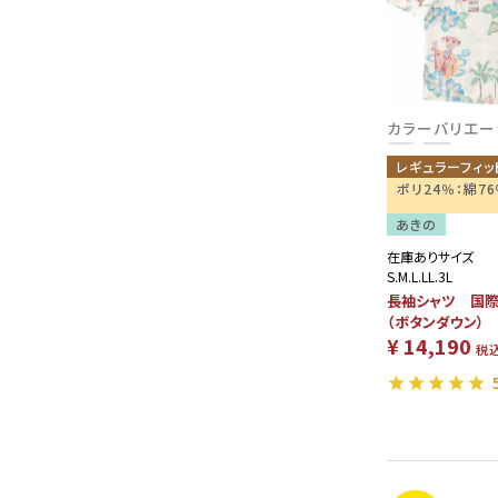
カラーバリエー
レギュラーフィッ
ポリ24％：綿7
あきの
在庫ありサイズ
S.M.L.LL.3L
長袖シャツ 国際
（ボタンダウン）
¥
14,190
税