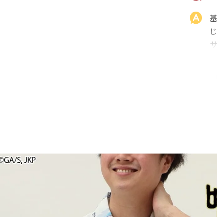
載
ま
color
size