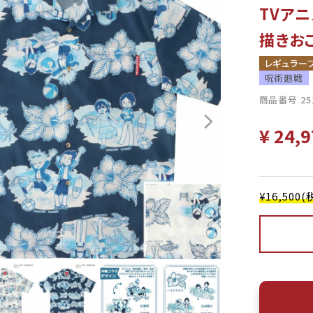
TVアニ
描きお
レギュラー
呪術廻戦
商品番号
25
¥
24,9
¥16,50