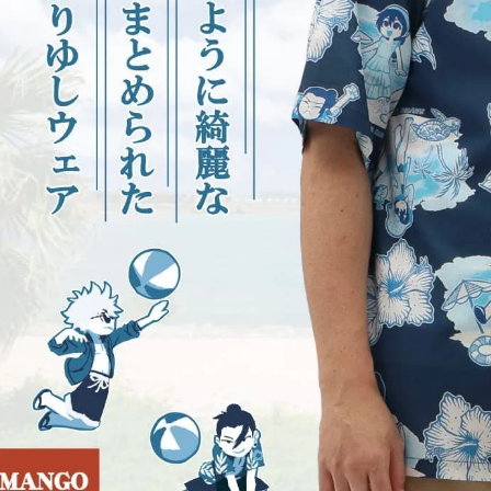
お
は3
※
お