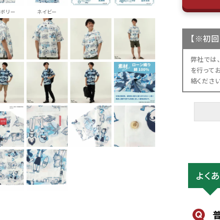
イボリー
ネイビー
【
※初回
弊社では
を行って
絡くださ
よく