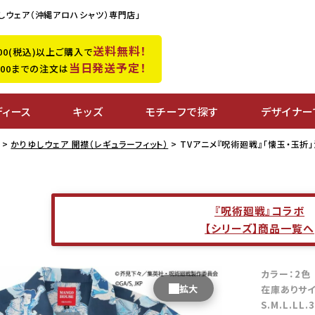
しウェア（沖縄アロハシャツ）専門店」
送料無料！
,500(税込)以上ご購入で
当日発送予定！
0:00までの注文は
ディース
キッズ
モチーフで探す
デザイナー
かりゆしウェア 開襟（レギュラーフィット）
TVアニメ『呪術廻戦』「懐玉・玉折
『呪術廻戦』コラボ
【シリーズ】商品一覧へ
カラー：2
在庫ありサ
S.M.L.LL.