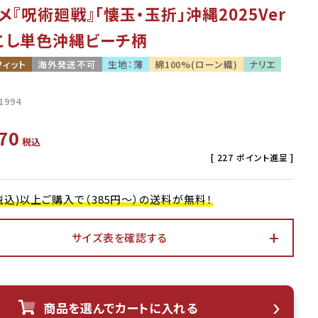
メ『呪術廻戦』「懐玉・玉折」沖縄2025Ver
こし単色沖縄ビーチ柄
フィット
海外発送不可
生地：薄
綿100%(ローン織)
ナリエ
1994
70
税込
[
227
ポイント進呈 ]
0(税込)以上ご購入で（385円～）の送料が無料！
サイズ表を確認する
アイボリー
商品を選んでカートに入れる