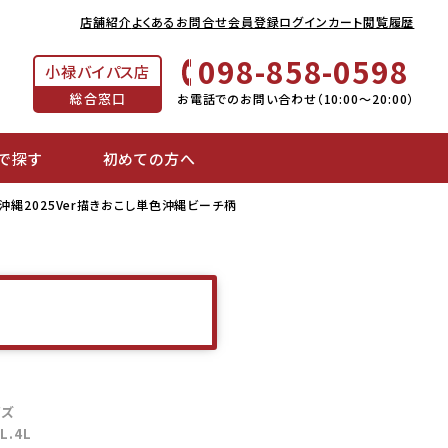
店舗紹介
よくあるお問合せ
会員登録
ログイン
カート
閲覧履歴
098-858-0598
小禄バイパス店
総合窓口
お電話でのお問い合わせ（10:00～20:00）
で探す
初めての方へ
」沖縄2025Ver描きおこし単色沖縄ビーチ柄
色
イズ
3L.4L