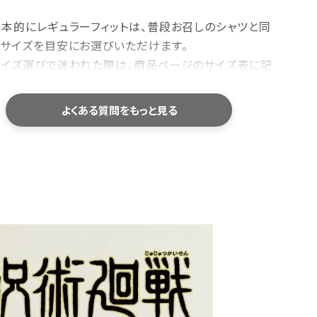
基本的にレギュラーフィットは、普段お召しのシャツと同
じサイズを目安にお選びいただけます。
サイズ選びで迷われた際は、商品ページのサイズ表に記
している「身幅・肩幅・着丈」を、お手持ちのシャツと平
置きで比較していただくと、より安心してお選びいただけ
よくある質問をもっと見る
す。
洗濯機で洗えますか？
ご家庭でお洗濯いただけます。型崩れや色落ちを防ぐた
め、洗濯ネットの使用をおすすめしております。
乾燥機のご使用や、濡れたまま長時間放置することはお
避けください。洗濯後は形を整えて陰干しすると、長くき
れいにご愛用いただけます。