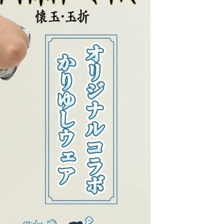
サイズが合わなかった場合、交換できますか？
未使用・タグ付きで、再販可能な状態の商品であれば、お
客様都合の場合でも交換対応を承っております。
交換にかかる往復送料につきましては、お客様ご負担に
お願いしております。
送料はどのくらいかかりますか？
コポスをご利用の場合は全国一律385円（税込）です。
配便は838円（税込）、沖縄県内は471円（税込）となり
す。
た、16,500円（税込）以上のお買い上げで送料無料で
。