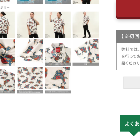
イボリー
【
※初回
弊社では
を行って
絡くださ
よく