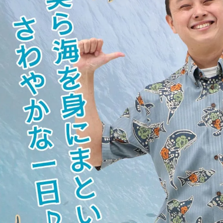
color
size
アイボリー
て
S
カートに入れる
¥
11,990
在庫数
1
M
カートに入れる
¥
11,990
ネ
在庫数
3
宅
L
ま
店舗取り寄せ申請
¥
11,990
ま
在庫切れ
す
LL