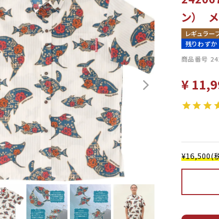
ン） 
レギュラー
残りわずか
商品番号
24
¥
11,9
¥16,50