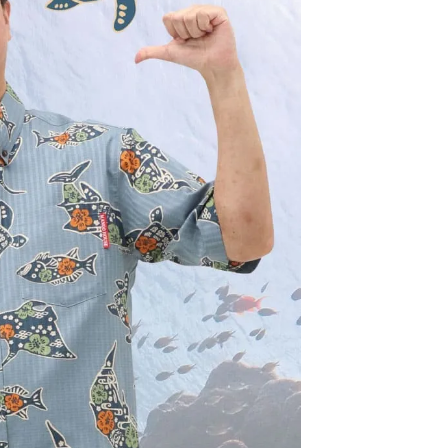
サイズが合わなかった場合、交換できますか？
未使用・タグ付きで、再販可能な状態の商品であれば、お
客様都合の場合でも交換対応を承っております。
交換にかかる往復送料につきましては、お客様ご負担に
お願いしております。
送料はどのくらいかかりますか？
コポスをご利用の場合は全国一律385円（税込）です。
配便は838円（税込）、沖縄県内は471円（税込）となり
す。
た、16,500円（税込）以上のお買い上げで送料無料で
。