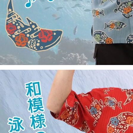
店舗取り寄せ申請
¥
11,990
在庫切れ
3L
カートに入れる
¥
11,990
在庫数
1
4L
カートに入れる
¥
13,090
在庫数
1
5L
カートに入れる
¥
13,090
在庫数
1
平日