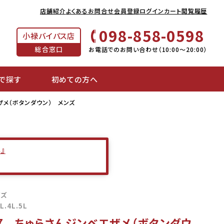
店舗紹介
よくあるお問合せ
会員登録
ログイン
カート
閲覧履歴
098-858-0598
小禄バイパス店
総合窓口
お電話でのお問い合わせ（10:00～20:00）
で探す
初めての方へ
ザメ（ボタンダウン） メンズ
』
イズ
3L.4L.5L
67 ちゅらさんジンベエザメ（ボタンダウ