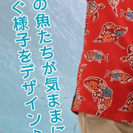
てお
お
は3
※
お