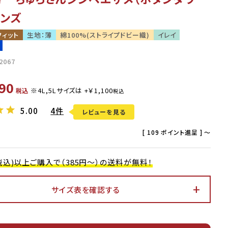
メンズ
フィット
生地：薄
綿100%(ストライプドビー織)
イレイ
2067
90
税込
5.00
4件
レビューを見る
[
109
ポイント進呈 ]
〜
0(税込)以上ご購入で（385円～）の送料が無料！
サイズ表を確認する
アイボリー