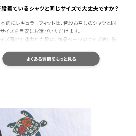
普段着ているシャツと同じサイズで大丈夫ですか？
基本的にレギュラーフィットは、普段お召しのシャツと同
じサイズを目安にお選びいただけます。
サイズ選びで迷われた際は、商品ページのサイズ表に記
している「身幅・肩幅・着丈」を、お手持ちのシャツと平
置きで比較していただくと、より安心してお選びいただけ
よくある質問をもっと見る
す。
洗濯機で洗えますか？
ご家庭でお洗濯いただけます。型崩れや色落ちを防ぐた
め、洗濯ネットの使用をおすすめしております。
乾燥機のご使用や、濡れたまま長時間放置することはお
避けください。洗濯後は形を整えて陰干しすると、長くき
れいにご愛用いただけます。