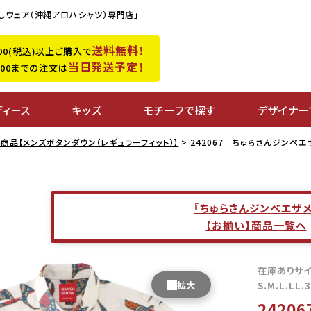
しウェア（沖縄アロハシャツ）専門店」
送料無料！
,500(税込)以上ご購入で
当日発送予定！
0:00までの注文は
ディース
キッズ
モチーフで探す
デザイナー
商品【メンズボタンダウン（レギュラーフィット）】
242067 ちゅらさんジンベエ
『ちゅらさんジンベエザメ
【お揃い】商品一覧へ
在庫ありサ
S.M.L.LL.
2420