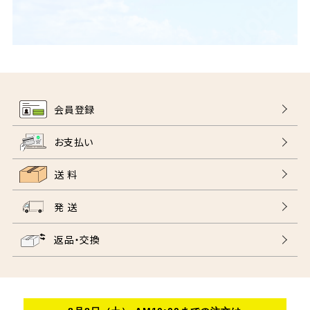
会員登録
お支払い
送 料
発 送
返品・交換