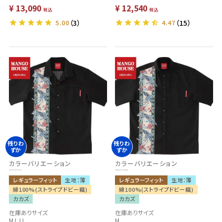
¥
13,090
¥
12,540
税込
税込
5.00
（3）
4.47
（15）
残りわ
残りわ
ずか
ずか
カラーバリエーション
カラーバリエーション
レギュラーフィット
生地：薄
レギュラーフィット
生地：薄
綿100%(ストライプドビー織)
綿100%(ストライプドビー織)
カカズ
カカズ
在庫ありサイズ
在庫ありサイズ
M.L.LL
M