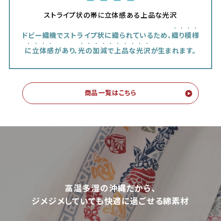
ストライプ状の帯に立体感ある上品な光沢
ドビー織機でストライプ状に織られているため、
織り模様
に立体感
があり、
光の加減で上品な光沢
が生まれます。
商品一覧はこちら
高温多湿の沖縄だから、
ジメジメしていても快適に過ごせる綿素材