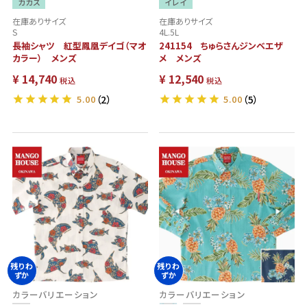
カカズ
イレイ
在庫ありサイズ
在庫ありサイズ
S
4L.5L
長袖シャツ 紅型鳳凰デイゴ（マオ
241154 ちゅらさんジンベエザ
カラー） メンズ
メ メンズ
¥
14,740
¥
12,540
税込
税込
5.00
（2）
5.00
（5）
残りわ
残りわ
ずか
ずか
カラーバリエーション
カラーバリエーション