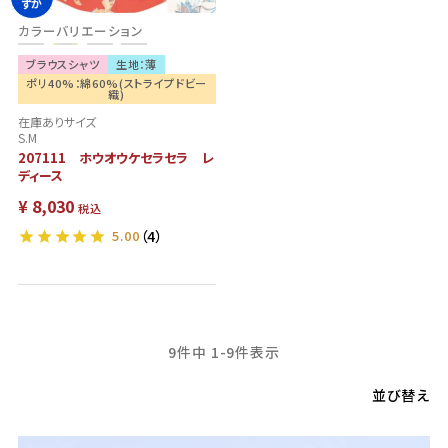
ずか
カラーバリエーション
ブラウスシャツ
生地：薄
ポリ40%：綿60%(ストライプドビー
織)
在庫ありサイズ
S.M
207111 ホウオウケセラセラ レ
ディース
¥
8,030
税込
5.00
（4）
9
件中
1
-
9
件表示
並び替え