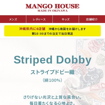
メンズ
レディース
キッズ
店舗紹介
沖縄県内に6店舗
沖縄から南国をお届けします
朝10：00までの注文で当日発送
Striped Dobby
ストライプドビー織
（綿100%）
さりげない光沢と上質な風合い。
毎日着たくなる心地よさ。