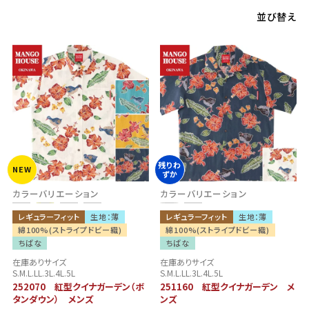
並び替え
残りわ
NEW
ずか
カラーバリエーション
カラーバリエーション
レギュラーフィット
生地：薄
レギュラーフィット
生地：薄
綿100%(ストライプドビー織)
綿100%(ストライプドビー織)
ちばな
ちばな
在庫ありサイズ
在庫ありサイズ
S.M.L.LL.3L.4L.5L
S.M.L.LL.3L.4L.5L
252070 紅型クイナガーデン（ボ
251160 紅型クイナガーデン メ
タンダウン） メンズ
ンズ