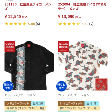
251180 紅型鳳凰デイゴ メン
252084 紅型鳳凰デイゴ（マオカ
ズ
ラー） メンズ
¥
12,540
¥
13,090
税込
税込
5.00
（6）
4.50
（2）
残りわ
残りわ
ずか
ずか
カラーバリエーション
カラーバリエーション
レギュラーフィット
生地：薄
レギュラーフィット
生地：薄
綿100%(ストライプドビー織)
綿100%(ストライプドビー織)