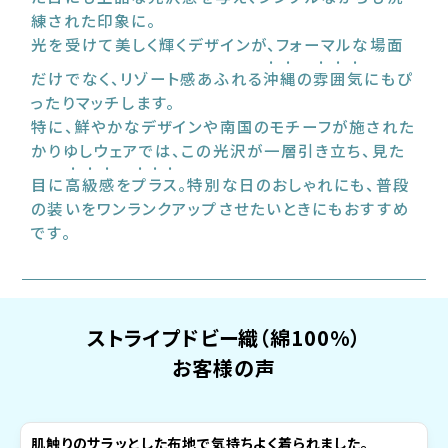
練された印象に。
光を受けて美しく輝くデザインが、フォーマルな場面
だけでなく、リゾート感あふれる
沖縄
の
雰囲気
にもぴ
ったりマッチします。
特に、鮮やかなデザインや南国のモチーフが施された
かりゆしウェアでは、この光沢が一層引き立ち、見た
目に
高級感
を
プラス
。特別な日のおしゃれにも、普段
の装いをワンランクアップさせたいときにもおすすめ
です。
ストライプドビー織（綿100%）
お客様の声
れました。
生地は綿１００でサラサラ、麻の生地を着ているよう