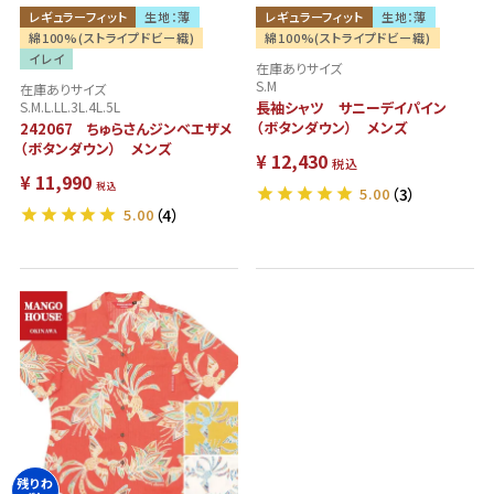
レギュラーフィット
生地：薄
レギュラーフィット
生地：薄
綿100%(ストライプドビー織)
綿100%(ストライプドビー織)
イレイ
在庫ありサイズ
S.M
在庫ありサイズ
S.M.L.LL.3L.4L.5L
長袖シャツ サニーデイパイン
（ボタンダウン） メンズ
242067 ちゅらさんジンベエザメ
（ボタンダウン） メンズ
¥
12,430
税込
¥
11,990
税込
5.00
（3）
5.00
（4）
残りわ