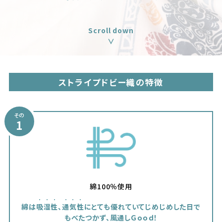
Scroll down
∨
ストライプドビー織の特徴
その
1
綿100％使用
綿は
吸湿性
、
通気性
にとても優れていて
じめじめした日で
もべたつかず、風通しＧｏｏｄ！