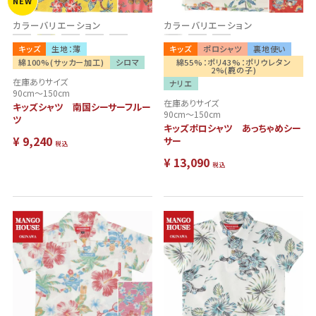
NEW
カラーバリエーション
カラーバリエーション
キッズ
生地：薄
キッズ
ポロシャツ
裏地使い
綿100%(サッカー加工)
シロマ
綿55%：ポリ43%：ポリウレタン
2%(鹿の子)
在庫ありサイズ
ナリエ
90cm～150cm
在庫ありサイズ
キッズシャツ 南国シーサーフルー
90cm～150cm
ツ
キッズポロシャツ あっちゃめシー
¥
9,240
サー
税込
¥
13,090
税込