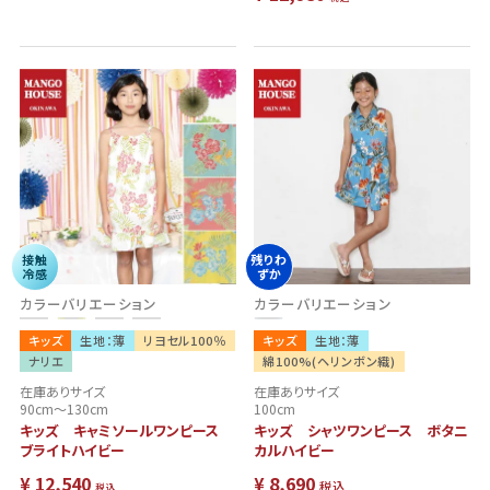
接触
残りわ
冷感
ずか
カラーバリエーション
カラーバリエーション
キッズ
生地：薄
リヨセル100％
キッズ
生地：薄
ナリエ
綿100%(ヘリンボン織)
在庫ありサイズ
在庫ありサイズ
90cm～130cm
100cm
キッズ キャミソールワンピース
キッズ シャツワンピース ボタニ
ブライトハイビー
カルハイビー
¥
12,540
¥
8,690
税込
税込