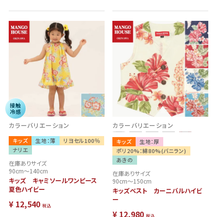
接触
冷感
カラーバリエーション
カラーバリエーション
キッズ
生地：薄
リヨセル100％
キッズ
生地：厚
ナリエ
ポリ20%：綿80%(バニラン)
あきの
在庫ありサイズ
90cm～140cm
在庫ありサイズ
キッズ キャミソールワンピース
90cm～150cm
夏色ハイビー
キッズベスト カーニバルハイビ
ー
¥
12,540
税込
¥
12,980
税込