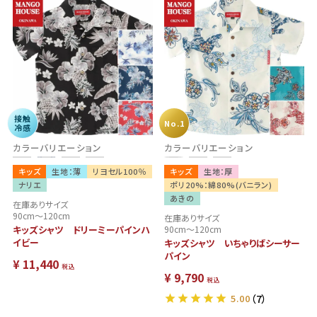
接触
No.1
冷感
カラーバリエーション
カラーバリエーション
キッズ
生地：薄
リヨセル100％
キッズ
生地：厚
ナリエ
ポリ20%：綿80%(バニラン)
あきの
在庫ありサイズ
90cm～120cm
在庫ありサイズ
キッズシャツ ドリーミーパインハ
90cm～120cm
イビー
キッズシャツ いちゃりばシーサー
パイン
¥
11,440
税込
¥
9,790
税込
5.00
（7）