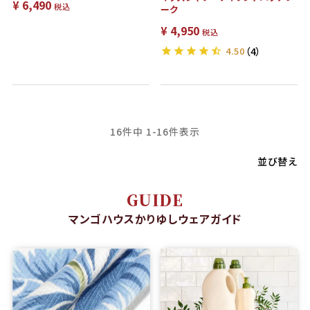
¥
6,490
税込
ーク
¥
4,950
税込
4.50
（4）
16
件中
1
-
16
件表示
並び替え
GUIDE
マンゴハウスかりゆしウェアガイド