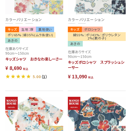
カラーバリエーション
カラーバリエーション
キッズ
生地：厚
裏地使い
キッズ
ポロシャツ
ポリ65%：綿35％(ムラ糸使い)
綿55%：ポリ43%：ポリウレタン
2%(鹿の子)
あきの
あきの
在庫ありサイズ
在庫ありサイズ
90cm～150cm
90cm～150cm
キッズシャツ おきなわ楽しーさー
キッズポロシャツ スプラッシュシ
¥
8,690
ーサー
税込
¥
13,090
5.00
（1）
税込