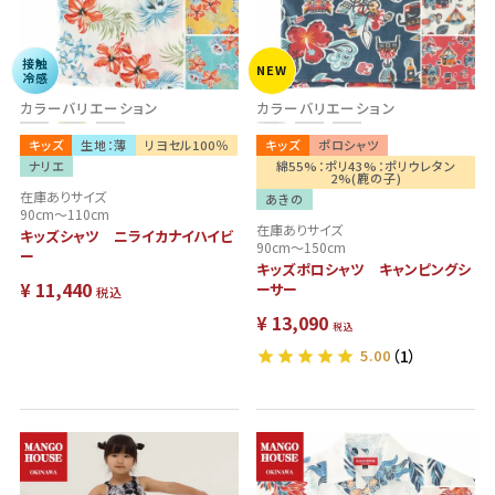
残りわ
接触
NEW
冷感
ずか
カラーバリエーション
カラーバリエーション
キッズ
生地：薄
リヨセル100％
キッズ
ポロシャツ
ナリエ
綿55%：ポリ43%：ポリウレタン
2%(鹿の子)
在庫ありサイズ
あきの
90cm～110cm
在庫ありサイズ
キッズシャツ ニライカナイハイビ
90cm～150cm
ー
キッズポロシャツ キャンピングシ
¥
11,440
ーサー
税込
¥
13,090
税込
5.00
（1）