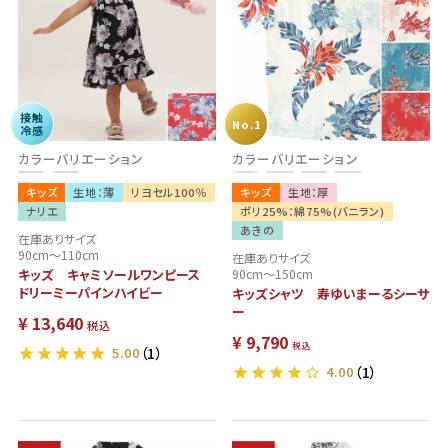
接触
No.1
冷感
カラーバリエーション
カラーバリエーション
キッズ
生地：薄
リヨセル100％
キッズ
生地：厚
ナリエ
ポリ25%：綿75%(バニラン)
あきの
在庫ありサイズ
90cm～110cm
在庫ありサイズ
キッズ キャミソールワンピース
90cm～150cm
ドリーミーパインハイビー
キッズシャツ 寿ゆいまーるシーサ
ー
¥
13,640
税込
¥
9,790
税込
5.00
（1）
4.00
（1）