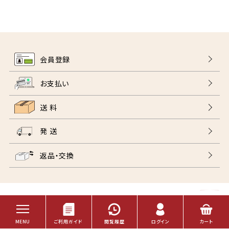
会員登録
お支払い
送 料
発 送
返品・交換