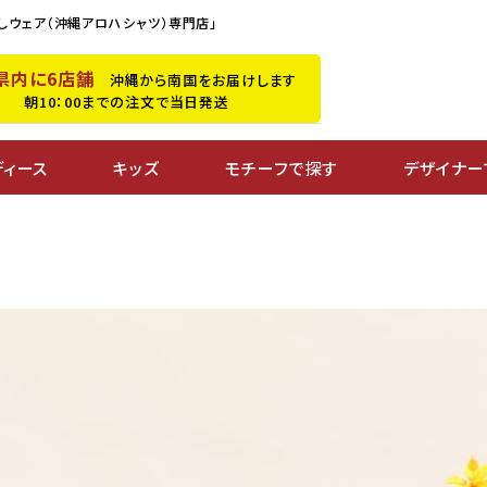
しウェア（沖縄アロハシャツ）専門店」
県内に6店舗
沖縄から南国をお届けします
朝10：00までの注文で当日発送
ディース
キッズ
モチーフで探す
デザイナー