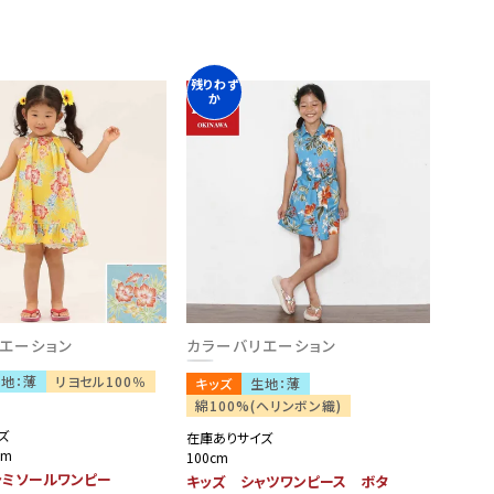
残りわず
か
エーション
カラーバリエーション
地：薄
リヨセル100％
キッズ
生地：薄
綿100%(ヘリンボン織)
ズ
在庫ありサイズ
cm
100cm
ャミソールワンピー
キッズ シャツワンピース ボタ