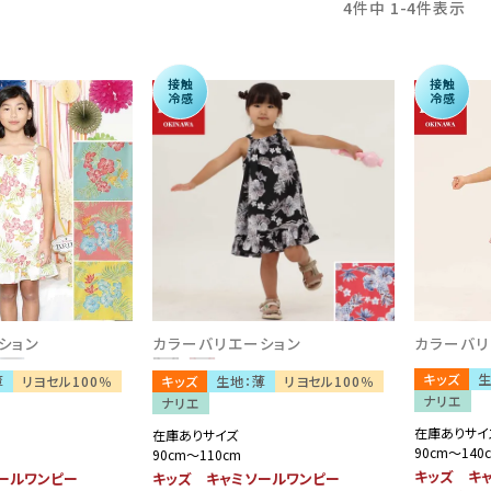
4
件中
1
-
4
件表示
接触
接触
冷感
冷感
ション
カラーバリエーション
カラーバリ
キッズ
生
薄
リヨセル100％
キッズ
生地：薄
リヨセル100％
ナリエ
ナリエ
在庫ありサイ
在庫ありサイズ
90cm～140
90cm～110cm
キッズ キ
ールワンピー
キッズ キャミソールワンピー