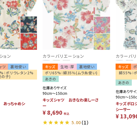
ション
カラーバリエーション
カラーバリ
ャツ
裏地使い
キッズ
生地：厚
裏地使い
キッズ
3%：ポリウレタン2%
ポリ65%：綿35％(ムラ糸使い)
綿55%：
鹿の子)
あきの
あきの
在庫ありサイズ
在庫ありサイ
90cm～150cm
90cm～150
キッズシャツ おきなわ楽しーさ
 あっちゃめシ
キッズポロ
ー
シーサー
¥
8,690
税込
¥
13,09
5.00
（1）