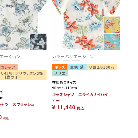
エーション
カラーバリエーション
ポロシャツ
キッズ
生地：薄
リヨセル100％
ポリ43%：ポリウレタン2%
ナリエ
(鹿の子)
在庫ありサイズ
90cm～110cm
ズ
キッズシャツ ニライカナイハイ
cm
ビー
シャツ スプラッシュ
¥
11,440
税込
0
税込