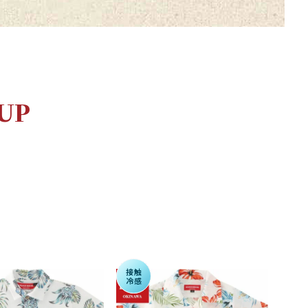
UP
残りわず
接触
冷感
か