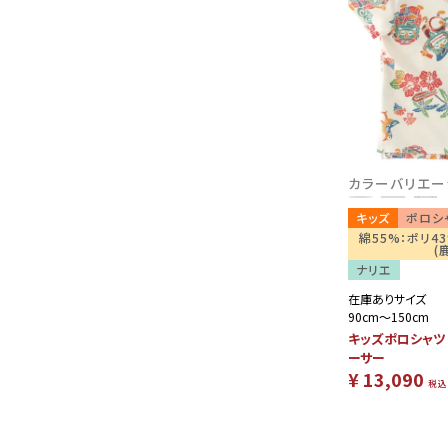
カラーバリエー
キッズ
ポロシ
綿55%：ポリ4
(
ナリエ
在庫ありサイズ
90cm～150cm
キッズポロシャツ
ーサー
¥
13,090
税込