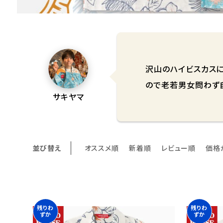
沢山のハイビスカス
ので老若男女問わず自
サキヤマ
並び替え
オススメ順
新着順
レビュー順
価格
残りわ
残りわ
ずか
ずか