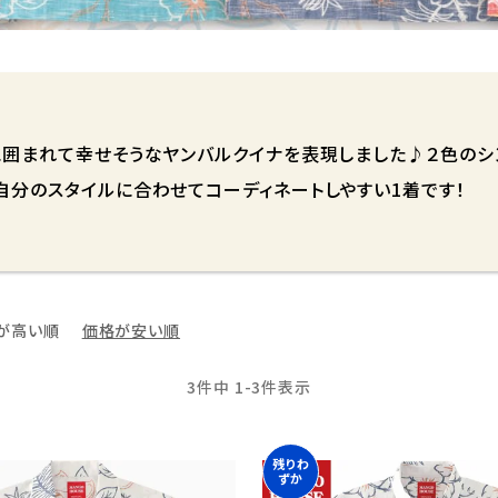
に囲まれて幸せそうなヤンバルクイナを表現しました♪２色のシ
分のスタイルに合わせてコーディネートしやすい1着です！
が高い順
価格が安い順
3
件中
1
-
3
件表示
残りわ
ずか