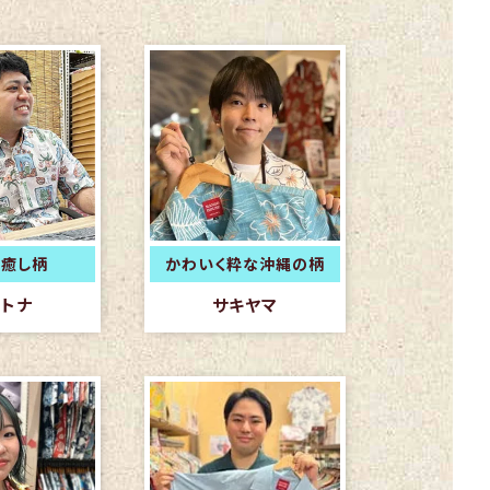
癒し柄
かわいく粋な沖縄の柄
トナ
サキヤマ