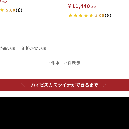
0
税込
¥
11,440
税込
5.00
（6）
5.00
（8）
が高い順
価格が安い順
3
件中
1
-
3
件表示
＼ ハイビスカスクイナができるまで ／