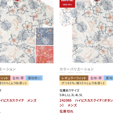
エーション
カラーバリエーション
フィット
生地：厚
裏地使い
レギュラーフィット
生地：厚
裏地
綿35％(ムラ糸使い)
ポリ65%：綿35％(ムラ糸使い)
ズ
在庫ありサイズ
S.M.L.LL.3L.4L.5L
 ハイビスカスクイナ メンズ
242065 ハイビスカスクイナ（ボタ
ン） メンズ
在庫切れ