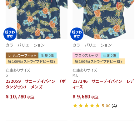
残りわ
残りわ
ずか
ずか
カラーバリエーション
カラーバリエーション
レギュラーフィット
生地：薄
ブラウスシャツ
生地：薄
綿100%(ストライプドビー織)
綿100%(ストライプドビー織)
在庫ありサイズ
在庫ありサイズ
S
M.L
232059 サニーデイパイン （ボ
237146 サニーデイパイン レデ
タンダウン） メンズ
ィース
¥
10,780
¥
9,680
税込
税込
5.00
（4）