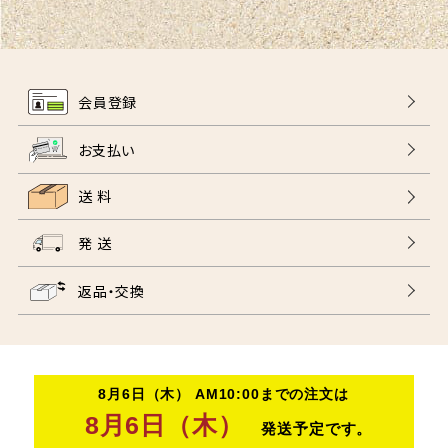
会員登録
お支払い
送 料
発 送
返品・交換