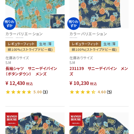
残りわ
残りわ
ずか
ずか
カラーバリエーション
カラーバリエーション
レギュラーフィット
生地：薄
レギュラーフィット
生地：薄
綿100%(ストライプドビー織)
綿100%(ストライプドビー織)
在庫ありサイズ
在庫ありサイズ
S.M
S.M
長袖シャツ サニーデイパイン
231139 サニーデイパイン メン
（ボタンダウン） メンズ
ズ
¥
12,430
¥
10,230
税込
税込
5.00
（3）
4.60
（5）