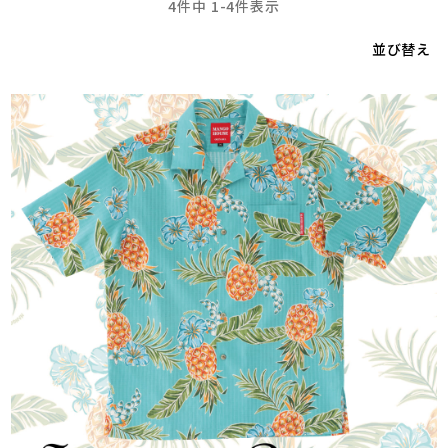
4
件中
1
-
4
件表示
並び替え