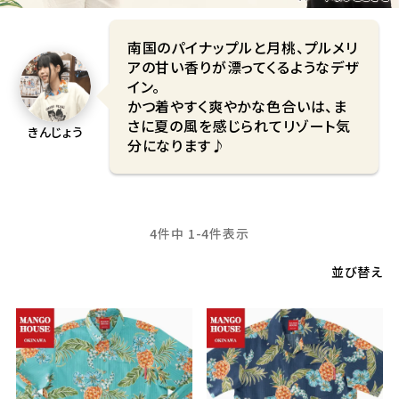
南国のパイナップルと月桃、プルメリ
アの甘い香りが漂ってくるようなデザ
イン。
かつ着やすく爽やかな色合いは、ま
さに夏の風を感じられてリゾート気
きんじょう
分になります♪
4
件中
1
-
4
件表示
並び替え