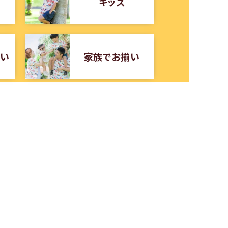
キッズ
揃い
家族でお揃い